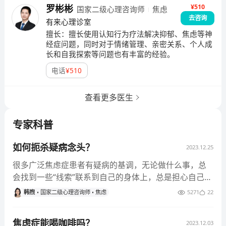
¥510
罗彬彬
国家二级心理咨询师
焦虑
去咨询
有来心理诊室
擅长：
擅长使用认知行为疗法解决抑郁、焦虑等神
经症问题，同时对于情绪管理、亲密关系、个人成
长和自我探索等问题也有丰富的经验。
电话
¥
510
查看更多医生
专家科普
如何扼杀疑病念头？
2023.12.25
很多广泛焦虑症患者有疑病的基调，无论做什么事，总
会找到一些“线索”联系到自己的身体上，总是担心自己的
身体出现什么问题，或者将要发生什么不好的事情。这
韩煦
国家二级心理咨询师
焦虑
5271
22
种疑病念头非常顽固，尽管去医院检查很多遍，也无法
打消其疑虑。以下将从原理入手探讨两种去除疑病的技
焦虑症能喝咖啡吗？
2023.12.03
术，一种用来应急，可以快速恢复状态，快速平复情绪