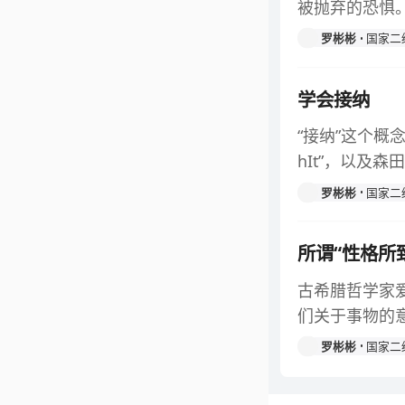
被抛弃的恐惧
罗彬彬
国家二
学会接纳
“接纳”这个概念
hIt”，以及森
罗彬彬
国家二
所谓“性格所
古希腊哲学家爱
们关于事物的意
罗彬彬
国家二