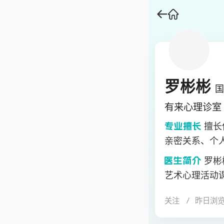
罗彬彬
国
有来心理诊室
擅长
亲密关系、个
罗彬
艺术心理活动
虹梅街道办事
关注
昨日浏
上海20+家中