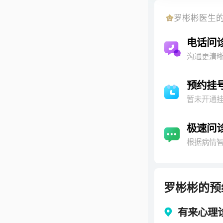
罗彬彬
医生
电话问
沟通更清
预约挂
暂未开通
极速问
根据病情
罗彬彬
的预
有来心理