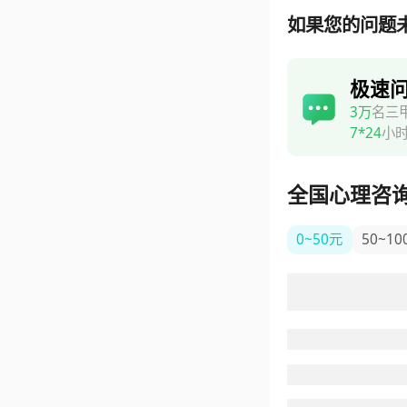
如果您的问题
极速
3万
名三
7*24
小
全国心理咨
0~50元
50~10