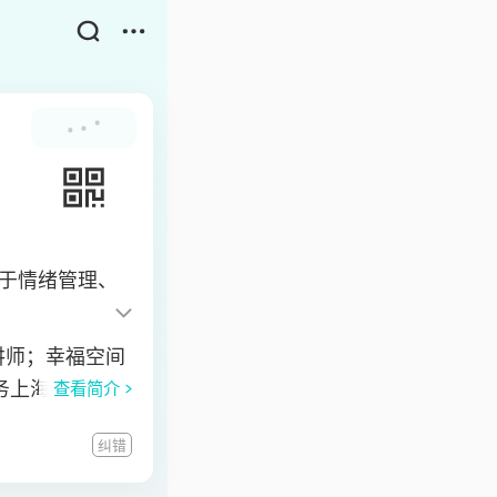
于情绪管理、
讲师；幸福空间
务上海总工会，
查看简介
心理讲座嘉宾，
纠错
5w+。