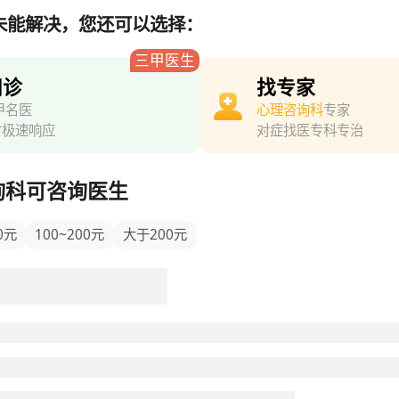
未能解决，您还可以选择：
三甲医生
问诊
找专家
甲名医
心理咨询科
专家
时极速响应
对症找医专科专治
询科可咨询医生
0元
100~200元
大于200元