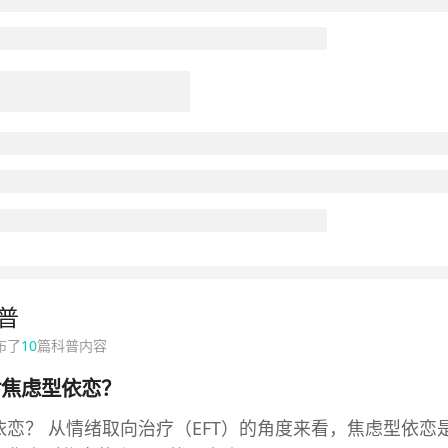
普
布了
10
篇科普内容
对焦虑型依恋？
依恋？ 从情绪取向治疗（EFT）的角度来看，焦虑型依恋