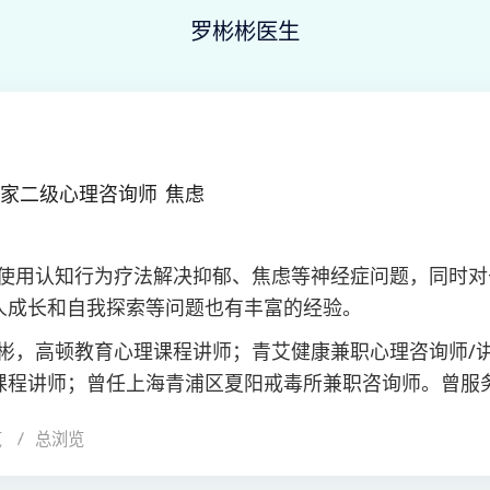
罗彬彬医生
家二级心理咨询师
焦虑
使用认知行为疗法解决抑郁、焦虑等神经症问题，同时对
人成长和自我探索等问题也有丰富的经验。
彬，高顿教育心理课程讲师；青艾健康兼职心理咨询师/
课程讲师；曾任上海青浦区夏阳戒毒所兼职咨询师。曾服
处，手牵手，斯奈德电梯等，上海人民大学继续教育学院
览
总浏览
小学心理讲座及活动。涉及人际关系相关文章及翻译字数 2