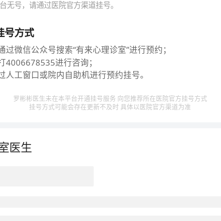
台无号，请通过医院官方渠道挂号。
挂号方式
通过微信公众号搜索“有来心理诊室”进行预约；
4006678535进行咨询；
过人工窗口或院内自助机进行预约挂号。
罗彬彬医生未在本平台开通挂号服务 向您推荐所在医院官方挂号方式
挂号方式可能会存在更新不及时 具体以医院官方渠道为准
室医生