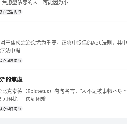
。焦虑型依恋的人，可能因为小
级心理咨询师
对于焦虑症治愈尤为重要，正念中提倡的ABC法则，其中“B”=
田疗法中提
级心理咨询师
致”的焦虑
比克泰德（Epictetus）有句名言：“人不是被事物本身
见困扰。” 遇到困难
级心理咨询师