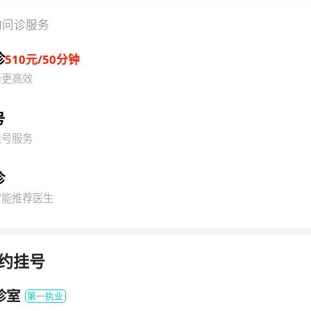
的问诊服务
诊
510元/50分钟
晰更高效
号
挂号服务
诊
智能推荐医生
约挂号
诊室
第一执业