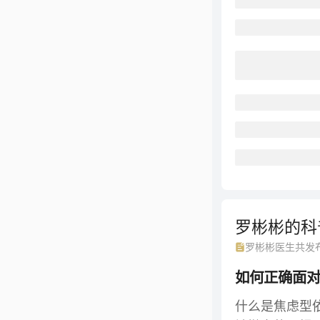
罗彬彬的
科
罗彬彬
医生共发
如何正确面
什么是焦虑型