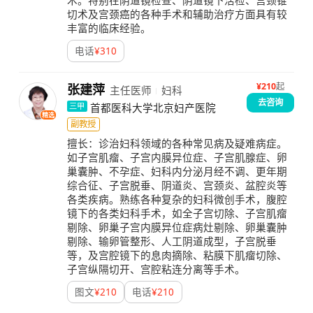
术。特别在阴道镜检查、阴道镜下活检、宫颈锥
切术及宫颈癌的各种手术和辅助治疗方面具有较
丰富的临床经验。
电话
¥
310
¥
210
起
张建萍
主任医师
妇科
去咨询
首都医科大学北京妇产医院
三甲
精选
副教授
擅长：
诊治妇科领域的各种常见病及疑难病症。
如子宫肌瘤、子宫内膜异位症、子宫肌腺症、卵
巢囊肿、不孕症、妇科内分泌月经不调、更年期
综合征、子宫脱垂、阴道炎、宫颈炎、盆腔炎等
各类疾病。熟练各种复杂的妇科微创手术，腹腔
镜下的各类妇科手术，如全子宫切除、子宫肌瘤
剔除、卵巢子宫内膜异位症病灶剔除、卵巢囊肿
剔除、输卵管整形、人工阴道成型，子宫脱垂
等，及宫腔镜下的息肉摘除、粘膜下肌瘤切除、
子宫纵隔切开、宫腔粘连分离等手术。
图文
¥
210
电话
¥
210