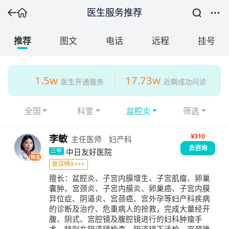
医生服务推荐
推荐
图文
电话
远程
挂号
1.5w
17.73w
医生开通服务
近期成功问诊
全国
科室
盆腔炎
筛选
¥310
李敏
主任医师
妇产科
去咨询
中日友好医院
三甲
精选
复旦榜A+++
擅长：
盆腔炎、子宫内膜增生、子宫肌瘤、卵巢
囊肿、宫颈炎、子宫内膜炎、卵巢癌、子宫内膜
异位症、阴道炎、宫颈癌、宫外孕等妇产科疾病
的诊断及治疗、危重病人的抢救，完成大量经开
腹、阴式、宫腔镜及腹腔镜进行的妇科肿瘤手