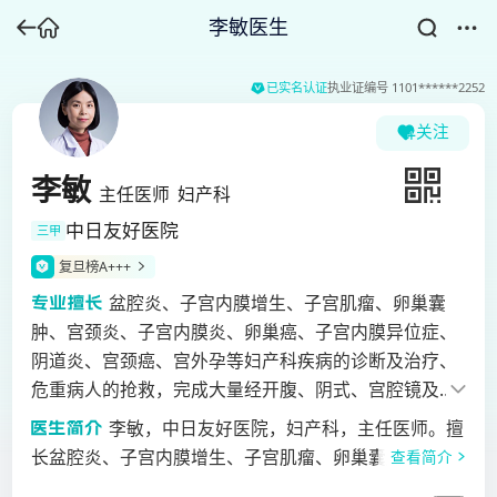
李敏医生
已实名认证
执业证编号
1101******2252
关注
李敏
主任医师
妇产科
中日友好医院
三甲
复旦榜A+++
盆腔炎、子宫内膜增生、子宫肌瘤、卵巢囊
肿、宫颈炎、子宫内膜炎、卵巢癌、子宫内膜异位症、
阴道炎、宫颈癌、宫外孕等妇产科疾病的诊断及治疗、
危重病人的抢救，完成大量经开腹、阴式、宫腔镜及腹
腔镜进行的妇科肿瘤手术。特别在阴道镜检查、阴道镜
李敏，中日友好医院，妇产科，主任医师。擅
下活检、宫颈锥切术及宫颈癌的各种手术和辅助治疗方
长盆腔炎、子宫内膜增生、子宫肌瘤、卵巢囊肿、宫颈
查看简介
面具有较丰富的临床经验。
炎、子宫内膜炎、卵巢癌、子宫内膜异位症、阴道炎、