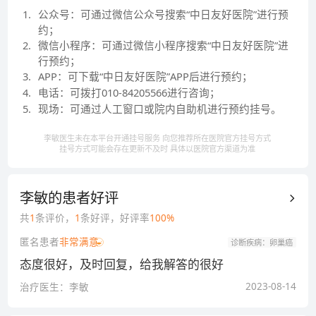
1
.
公众号：可通过微信公众号搜索“中日友好医院”进行预
约；
2
.
微信小程序：可通过微信小程序搜索“中日友好医院”进
行预约；
3
.
APP：可下载“中日友好医院”APP后进行预约；
4
.
电话：可拨打010-84205566进行咨询；
5
.
现场：可通过人工窗口或院内自助机进行预约挂号。
李敏医生未在本平台开通挂号服务 向您推荐所在医院官方挂号方式
挂号方式可能会存在更新不及时 具体以医院官方渠道为准
李敏
的患者好评
共
1
条评价，
1
条好评，好评率
100
%
匿名患者
非常满意
诊断疾病：
卵巢癌
态度很好，及时回复，给我解答的很好
2023-08-14
治疗医生：
李敏