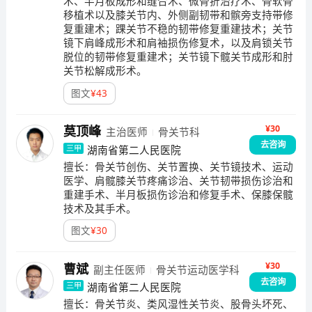
术、半月板成形和缝合术、微骨折治疗术、骨软骨
移植术以及膝关节内、外侧副韧带和髌旁支持带修
复重建术；踝关节不稳的韧带修复重建技术；关节
镜下肩峰成形术和肩袖损伤修复术，以及肩锁关节
脱位的韧带修复重建术；关节镜下髋关节成形和肘
关节松解成形术。
图文
¥
43
¥30
莫顶峰
主治医师
骨关节科
去咨询
湖南省第二人民医院
三甲
擅长：
骨关节创伤、关节置换、关节镜技术、运动
医学、肩髋膝关节疼痛诊治、关节韧带损伤诊治和
重建手术、半月板损伤诊治和修复手术、保膝保髋
技术及其手术。
图文
¥
30
¥30
曹斌
副主任医师
骨关节运动医学科
去咨询
湖南省第二人民医院
三甲
擅长：
骨关节炎、类风湿性关节炎、股骨头坏死、