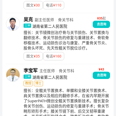
术。专家团队：李宝军：科室主任，医学博士，主任医
图文
¥
30
电话
¥
110
师，学科带头人；副教授，硕士研究生导师；湖南省中
西医结合骨科专业委员会委员。专业方向：1、骨关节损
¥
35
起
吴克
副主任医师
骨关节科
伤与疾病的诊断治疗。2、人工关节置换与翻修技术。
去咨询
湖南省第二人民医院
三甲
3、骨关节损伤修复与重建，关节镜技术。4、各种骨关
擅长：
关节镜微创治疗骨与关节损伤、关节置换与
节畸形矫形技术。5、现代人工关节假体研究，骨关节病
翻修技术、骨关节损伤的修复与重建技术、骨软骨
研究。专科特色：骨关节外科为省级骨关节病及运动损
移植技术、运动损伤诊治与康复、严重骨关节炎、
伤诊疗中心。四个技术：1.关节置换与翻修技术。2.关
股骨头坏死、先天性髋关节脱位诊疗。
节镜技术。3.关节损伤微创诊疗技术。4.骨关节病诊疗
图文
¥
35
电话
¥
160
技术。重要设备：（1）美国捷-迈公司全套关节镜和全
套前、后交叉韧带重建器械，半月板修复器械，钬激
¥43
李宝军
光，射频消融等。（2）美国施乐辉肩、肘、髋、膝关节
主任医师
骨关节科
去咨询
镜系统。（3）国产沈大关节镜治疗系统。（4）进口骨
湖南省第二人民医院
三甲
科手术牵引床。（5）美国进口“C”形臂。（6）进口上、
教授
博士
下肢CPM功能锻炼机。（7）进口螺旋CT。（8）德国进
擅长：
全髋关节置换术、单髁和全膝关节置换术、
口3.0T磁共振。（9）全套红外线、低周波、气压治疗
肩关节置换以及相应的翻修手术，在省内早期开展
了SuperPATH微创全髋关节置换新技术。擅长复杂
仪、中药透药理疗仪等。联系方式：0731-85232319
骨关节创伤、运动损伤的修复与重建手术；骨关节
畸形矫形手术；膝关节镜下前、后交叉韧带重建