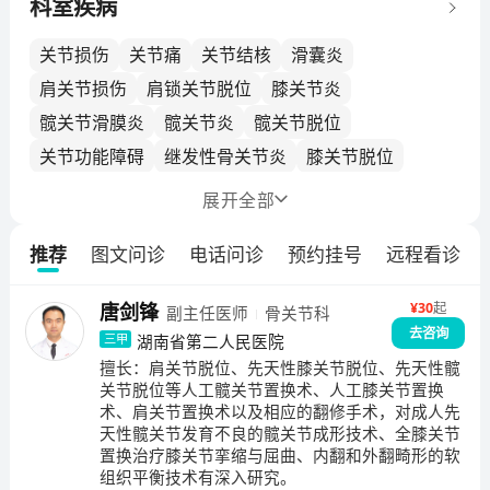
特色的重点科室，为骨关节损伤修复与重建、骨关节疾
科室疾病
病诊断与治疗中心，与国内、外知名骨关节诊治中心有
密切交流与合作。科室定编床位42张，临床经验丰富的
关节损伤
关节痛
关节结核
滑囊炎
医护人员22人，科室始终格守“精、谨、勤、敬、仁”院
肩关节损伤
肩锁关节脱位
膝关节炎
训，坚持“病人安全第一，医疗质量第一，医疗服务第
髋关节滑膜炎
髋关节炎
髋关节脱位
一”的宗旨，为广大的骨关节损伤与疾病患者重获健康保
关节功能障碍
继发性骨关节炎
膝关节脱位
驾护航，具有良好的社会声誉。诊疗范围：1.各种骨关
节疾病的的诊断与外科治疗。2.髋、膝、踝、肩、肘、
先天性膝关节脱位
原发性骨关节炎
膝关节僵直
展开
全部
腕等关节的人工关节置换与翻修手术。3.骨关节炎、类
膝关节粘连
关节畸形
膝关节结核
髋关节损伤
风湿性关节炎、强直性脊柱炎关节病变的外科治疗。4.
推荐
图文问诊
电话问诊
预约挂号
远程看诊
上肢骨关节损伤
膝、肩、踝、髋、肘、腕等关节的关节镜检查与微创治
疗。5.运动损伤的诊治。6.股骨头缺血性坏死的分期外
¥
30
起
唐剑锋
副主任医师
骨关节科
科治疗。7.先天性髋关节发育不良的分期外科治疗。8.
去咨询
各种骨关节先天性畸形和继发性畸形的矫形外科治疗。
湖南省第二人民医院
三甲
9.各种关节内骨折，韧带损伤修复重建手术治疗。10.各
擅长：
肩关节脱位、先天性膝关节脱位、先天性髋
关节脱位等人工髋关节置换术、人工膝关节置换
型骨盆、髋臼、股骨颈、粗隆间骨折以胫腓骨等下肢骨
术、肩关节置换术以及相应的翻修手术，对成人先
折，和肩胛骨、肱骨、尺桡骨等上肢骨折的微创外科治
天性髋关节发育不良的髋关节成形技术、全膝关节
疗，各种骨折不愈合的治疗。11.四肢各种骨关节感染性
置换治疗膝关节挛缩与屈曲、内翻和外翻畸形的软
疾病和肿瘤现代诊治技术。12.骨质疏松症现代诊治技
组织平衡技术有深入研究。