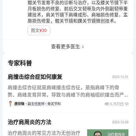
髋关节发育不良的诊断与治疗，以及膝关节镜下半
月板损伤的修复、前后交叉韧带及内外侧副韧带重
建技术，肩关节镜下肩峰成形、肩袖损伤修复、盂
唇损伤修复，髋关节镜和踝关节镜微创技术。
图文
¥
30
查看更多医生
专家科普
肩撞击综合症如何康复
2023.12.31
肩撞击综合征就是肩峰撞击综合征，是指肩峰下的骨
赘、肩峰发育异常，导致与肩峰下的肩袖组织撞击而产
生的疾病。治疗主要是对症治疗，患者可予以休息，或
唐剑锋
副主任医师
骨关节科
6.76万
50
加强肩部肌肉力量的锻炼，减少患肩肘关节过头活动，
如梳头、上举，可以外用消炎止痛药物，如扶他林软
治疗肩周炎的方法
2023.12.30
膏。 另外也可以在痛点处予以局部的物理治疗，如热疗
治疗、冲击波疗法、低周波疗法，还可在局部痛点处予
治疗肩周炎的常见方法为无创治疗