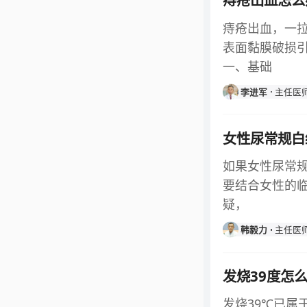
痔疮出血怎么
痔疮出血，一
表面黏膜破损
一、基础
李进军
主任医
女性尿常规白
如果女性尿常规
要结合女性的
疑，
韩毅力
主任医
发烧39度怎
发烧39℃已