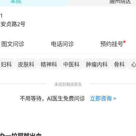
本院
通州院区
诊疗科目资质的医疗机构之一。近年来，围绕优势学科，
急救与灾难医学合作中心、北京市危重孕产妇救治中心、
31
和改进中心任务，已形成以心血管病学为核心、多学科联
安贞路2号
合并心脏病的患者提供优质医疗服务。
图文问诊
电话问诊
预约挂号
妇科
皮肤科
精神科
中医科
肿瘤内科
骨科
未找到相关医生
不用等待，AI医生免费问诊
立即咨询
>