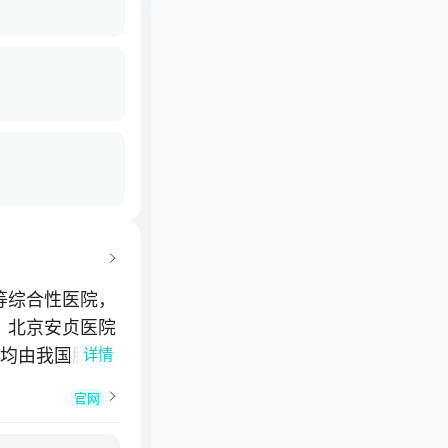
等综合性医院，
。北京安贞医院
者均由我国胸心
详情
官网
病临床医学研究
资源库，是首批