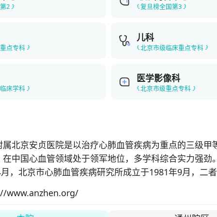
第2
复旦榜全国第3
儿科
床重点专科
北京市级临床重点专科
医学影像科
点临床学科
北京市级重点专科
附属北京安贞医院是以治疗心肺血管疾病为重点的三级甲
，在中国心血管领域处于领军地位，多学科综合实力强劲
年4月，北京市心肺血管疾病研究所成立于1981年9月，二
人吴英恺院士所创立，为一个医疗科研联合体。

://www.anzhen.org/
为国家区域医疗中心建设输出医院，是首批国家心血管疾
国际标准(ISBER)的国家和北京市心血管疾病临床样本