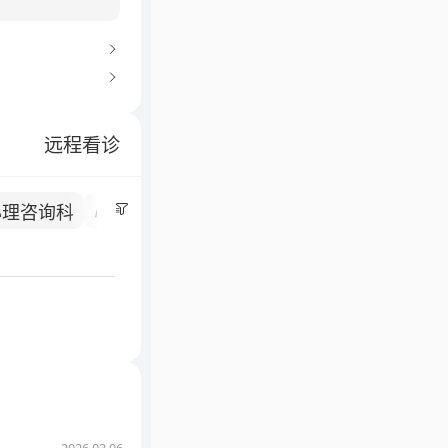
不断提升综合实
北京市体外生命
合发展的综合学
远程看诊
心理咨询科
心血管内科
小儿内科