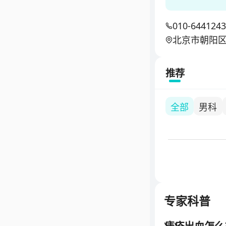
获得器官移植
力，承担中法
010-644124
支持质量控制
北京市朝阳区
科群，为各类
推荐
全部
男科
专家科普