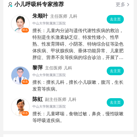
小儿呼吸科
专家推荐
更多
朱顺叶
主任医师
儿科
去主页
中山大学附属第三医院
擅长：儿童内分泌与遗传代谢性疾病的救治，
精选
特别是生长激素缺乏症、特发性矮小、性早
熟、性发育障碍、小阴茎、特纳综合征等染色
体疾病、甲状腺疾病、垂体功能异常、儿童肥
胖症、营养不良等疾病的综合诊治，开展了儿
童生长发育的追踪随诊及早期干预工作。对新
黎萍
主任医师
儿科
生儿各类疾病的诊治特别是小于胎龄儿和早产
去主页
中山大学附属第三医院
儿的生长追赶有丰富的临床经验。
擅长：擅长儿科，擅长小儿咳嗽，腹泻，生长
精选
发育等疾病。
陈虹
副主任医师
儿科
去主页
中山大学附属第三医院
擅长：儿童哮喘，食物过敏，鼻炎，慢性咳嗽
精选
等呼吸道疾病。