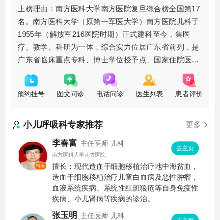
上榜理由：南方医科大学南方医院复旦综合榜全国第17
名。南方医科大学（原第一军医大学）南方医院儿科于
1955年（解放军216医院时期）正式建科至今，集医
疗、教学、科研为一体，综合实力位居广东省前列，是
广东省临床重点专科、博士学位授予点、国家住院医师
规范化培训基地。设有儿童肾脏亚专科、儿童血液亚专
科、儿童风湿免疫亚专
预约挂号
图文问诊
电话问诊
医生列表
患者评价
小儿呼吸科
专家推荐
更多
李春富
主任医师
儿科
去主页
南方医科大学南方医院
擅长：现代造血干细胞移植治疗地中海贫血，
精选
造血干细胞移植治疗儿童白血病及恶性肿瘤，
血液系统疾病、系统性红斑狼疮等自身免疫性
疾病、小儿肾病等疾病的诊治。
张玉明
主任医师
儿科