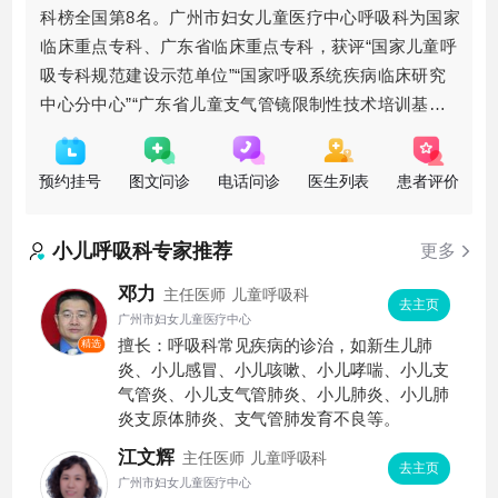
科榜全国第8名。广州市妇女儿童医疗中心呼吸科为国家
临床重点专科、广东省临床重点专科，获评“国家儿童呼
吸专科规范建设示范单位”“国家呼吸系统疾病临床研究
中心分中心”“广东省儿童支气管镜限制性技术培训基
地”等称号。同时，该专科也是“广东省儿童呼吸管理专
科护士临床实践培训基地”“儿
预约挂号
图文问诊
电话问诊
医生列表
患者评价
小儿呼吸科
专家推荐
更多
邓力
主任医师
儿童呼吸科
去主页
广州市妇女儿童医疗中心
擅长：呼吸科常见疾病的诊治，如新生儿肺
精选
炎、小儿感冒、小儿咳嗽、小儿哮喘、小儿支
气管炎、小儿支气管肺炎、小儿肺炎、小儿肺
炎支原体肺炎、支气管肺发育不良等。
江文辉
主任医师
儿童呼吸科
去主页
广州市妇女儿童医疗中心