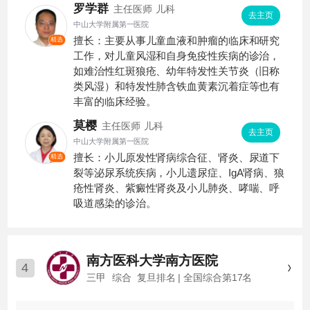
罗学群
主任医师
儿科
关技术操作，如肾穿刺活检术，腹膜透析、血
去主页
中山大学附属第一医院
液透析等肾替代治疗方案。
擅长：主要从事儿童血液和肿瘤的临床和研究
精选
工作，对儿童风湿和自身免疫性疾病的诊治，
如难治性红斑狼疮、幼年特发性关节炎（旧称
类风湿）和特发性肺含铁血黄素沉着症等也有
丰富的临床经验。
莫樱
主任医师
儿科
去主页
中山大学附属第一医院
擅长：小儿原发性肾病综合征、肾炎、尿道下
精选
裂等泌尿系统疾病，小儿遗尿症、IgA肾病、狼
疮性肾炎、紫癜性肾炎及小儿肺炎、哮喘、呼
吸道感染的诊治。
南方医科大学南方医院
4
三甲
综合
复旦排名 | 全国综合第17名