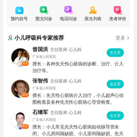
床收治病例数量以及治疗效果等多项临床诊疗技术指
标、技术水平在国内处
预约挂号
图文问诊
电话问诊
医生列表
患者评价
小儿呼吸科
专家推荐
更多
曾国洪
主任医师
心儿科
去主页
广东省人民医院
擅长：各种先天性心脏病的诊断、治疗、介入
精选
治疗等。
张智伟
主任医师
心儿科
去主页
广东省人民医院
擅长：先天性心脏病介入治疗，小儿超声心动
精选
图检查及各种先天性心脏病心导管检查。
石继军
主任医师
心儿科
去主页
广东省人民医院
擅长：小儿常见先天性心脏病如动脉导管未
精选
闭、小儿房间隔缺损、小儿室间隔缺损、先天