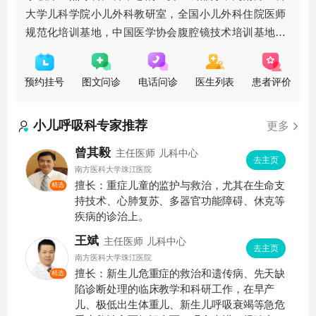
大学儿科学院小儿外科教研室，全国小儿外科住院医师
规范化培训基地，中国医学协会腹腔镜技术培训基地，
广东省医师协会及健康管理学会小儿外科分会副主任委
员单位。学科带头人杨六成
预约挂号
图文问诊
电话问诊
医生列表
患者评价
小儿呼吸科
专家推荐
更多
曾其毅
主任医师
儿科中心
去主页
南方医科大学珠江医院
擅长：重症儿童的监护与救治，尤其在生命支
精选
持技术、心肺复苏、多器官功能障碍、休克等
疾病的诊治上。
王斌
主任医师
儿科中心
去主页
南方医科大学珠江医院
擅长：新生儿危重症的救治和遗传病、先天缺
精选
陷诊断处理的临床教学和科研工作，在早产
儿、极低出生体重儿、新生儿呼吸衰竭等急危