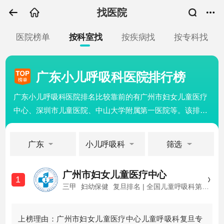
找医院
医院榜单
按科室找
按疾病找
按专科找
广东小儿呼吸科医院排行榜
广东小儿呼吸科医院排名比较靠前的有广州市妇女儿童医疗
中心、深圳市儿童医院、中山大学附属第一医院等。该排名
是基于复旦版医院专科榜，省市卫健委、卫生部，以及医院
等级和当地口碑等信息产生。广州市妇女儿童医疗中心在
广东
小儿呼吸科
筛选
2021复旦版医院专科榜中小儿呼吸科排名第8。您可以结合
自己的健康需求，选择合适的医院和医生进行线上问诊、电
广州市妇女儿童医疗中心
话咨询和挂号服务。
1
三甲
妇幼保健
复旦排名 | 全国儿童呼吸科第8
名
上榜理由：广州市妇女儿童医疗中心儿童呼吸科复旦专