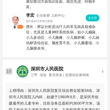
重症救治方面知识全面、观念先进、经验丰
富。
李宏
主任医师
儿科中心
去主页
南方医科大学珠江医院
擅长：辨证分析及治疗儿科常见病及疑难杂
精选
症，尤其是儿童神经系统疾病，如小儿癫痫、
小儿多动症、小儿脑瘫、小儿脑肿瘤、小儿抽
动秽语综合征、脑发育不良、小儿脑萎缩、小
儿脑膜炎等。
深圳市人民医院
10
三甲
综合
复旦排名 | 全国综合第98名
上榜理由：深圳市人民医院复旦综合榜全国第98名。深
圳市人民医院儿内科，始建于1980年8月，是深圳市创
建最早的儿童专科，目前业务总面积约3600平方米。该
院儿科分为儿内科与新生儿科。儿内科病房共有床位81