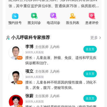
张，其中重症监护床位6张、普通病床75张，病房面积
1800平方米。2006年9月27日中国健康教育协会小
预约挂号
图文问诊
电话问诊
医生列表
患者评价
小儿呼吸科
专家推荐
更多
李博
主任医师
儿内科
去主页
深圳市人民医院
擅长：儿童血液、肿瘤、免疫、遗传和罕见疾
精选
病诊断和治疗。
项立
主任医师
儿内科
去主页
深圳市人民医院
擅长：儿童各种不明原因的慢性腹痛，消化不
精选
良，厌食，腹泻，便秘等疾病。
张蔚
主任医师
儿内科
去主页
深圳市人民医院
精选