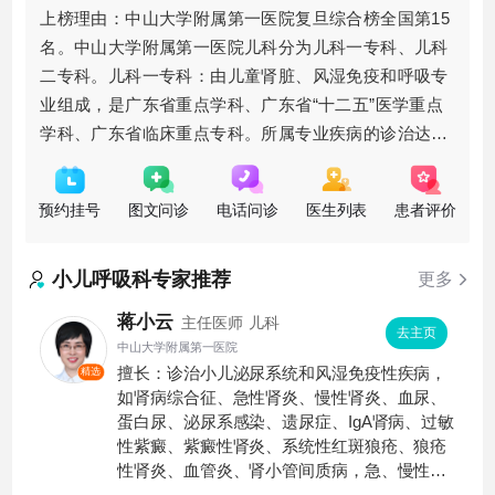
上榜理由：中山大学附属第一医院复旦综合榜全国第15
名。中山大学附属第一医院儿科分为儿科一专科、儿科
二专科。儿科一专科：由儿童肾脏、风湿免疫和呼吸专
业组成，是广东省重点学科、广东省“十二五”医学重点
学科、广东省临床重点专科。所属专业疾病的诊治达国
内先进水平，并与国际接轨。小儿肾病中心在华南地区
肾脏病专业属领先地位，
预约挂号
图文问诊
电话问诊
医生列表
患者评价
小儿呼吸科
专家推荐
更多
蒋小云
主任医师
儿科
去主页
中山大学附属第一医院
擅长：诊治小儿泌尿系统和风湿免疫性疾病，
精选
如肾病综合征、急性肾炎、慢性肾炎、血尿、
蛋白尿、泌尿系感染、遗尿症、IgA肾病、过敏
性紫癜、紫癜性肾炎、系统性红斑狼疮、狼疮
性肾炎、血管炎、肾小管间质病，急、慢性肾
衰竭、肾移植围术区处理等。掌握肾脏疾病相