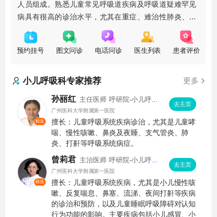
人员组成。熟悉儿童常见呼吸道疾病及呼吸道疑难罕见
病具有很高的诊治水平，尤其在重症、难治性肺炎、重
症呼吸系统疾病的呼吸支持治疗、儿童支气管哮喘、婴
幼儿急性喘息性疾病、儿童慢
预约挂号
图文问诊
电话问诊
医生列表
患者评价
小儿呼吸科
专家推荐
更多
孙丽红
主任医师
呼研院-小儿呼吸
去主页
专科
广州医科大学附属第一医院
擅长：儿童呼吸系统疾病诊治，尤其是儿童哮
精选
喘、慢性咳嗽、鼻炎及夜睡、支气管炎、肺
炎、打鼾等呼吸系统病症。
曾莉君
主治医师
呼研院-小儿呼吸
去主页
专科
广州医科大学附属第一医院
擅长：儿童呼吸系统疾病，尤其是小儿慢性咳
精选
嗽、反复喘息、鼻塞、流涕、夜间打鼾等疾病
的诊治和预防，以及儿童睡眠呼吸障碍对认知
行为功能的影响。主要疾病包括小儿感冒、小