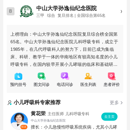
中山大学孙逸仙纪念医院
8
三甲
综合
复旦排名 | 全国综合第65名
上榜理由：中山大学孙逸仙纪念医院复旦综合榜全国第
65名。中山大学孙逸仙纪念医院儿科呼吸专科，成立于
1985年，在几代呼吸科人的努力下，目前已成为集临
床、科研、教学于一体的华南地区有较高知名度的小儿
呼吸专科，在国内较早开展小儿哮喘的临床和基础研
究，并取得丰富的临床经验和科研成果。对急慢性呼吸
道感染、慢性咳嗽、喘息性支
预约挂号
图文问诊
电话问诊
医生列表
患者评价
小儿呼吸科
专家推荐
更多
黄花荣
主任医师
儿科呼吸专科
去主页
中山大学孙逸仙纪念医院
擅长：小儿急慢性呼吸系统疾病，尤其小儿哮
精选