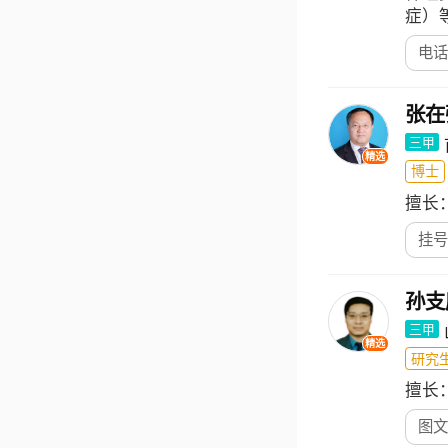
症）
电话
张在
三甲
精选
博士
擅长
挂号
孙支
三甲
精选
研究
擅长
图文