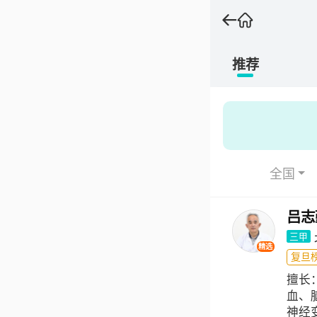
推荐
全国
吕志
三甲
精选
复旦榜
擅长
血、
神经