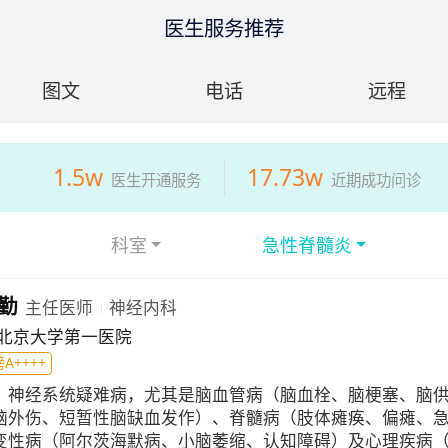
医生服务推荐
图文
电话
远程
1.5w
17.73w
医生开通服务
近期成功问诊
科室
急性脊髓炎
勤
主任医师
神经内科
北京大学第一医院
A++++
：
神经系统疑难病，尤其是脑血管病（脑血栓、脑梗塞、脑
脑外伤、短暂性脑缺血发作）、脊髓病（肢体瘫痪、偏瘫、
变性病（阿尔茨海默病、小脑萎缩、认知障碍）及心理疾病