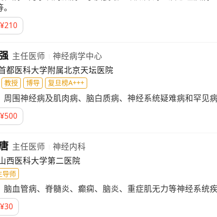
等。
¥
210
强
主任医师
神经病学中心
首都医科大学附属北京天坛医院
教授
博导
复旦榜A+++
：
周围神经病及肌肉病、脑白质病、神经系统疑难病和罕见
¥
500
唐
主任医师
神经内科
山西医科大学第二医院
生导师
：
脑血管病、脊髓炎、癫痫、脑炎、重症肌无力等神经系统
¥
30