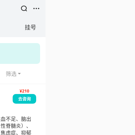
挂号
筛选
¥210
去咨询
供血不足、脑出
急性脊髓炎）、
（焦虑症、抑郁