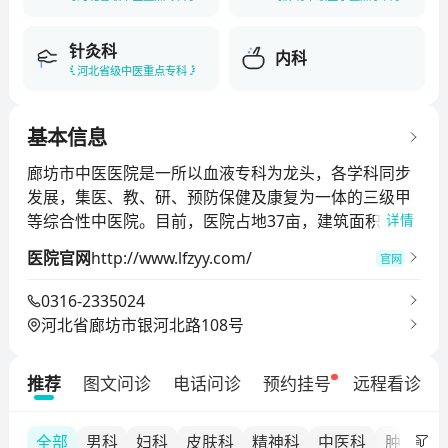
针灸科
内科
河北省级中医重点专科
基本信息
廊坊市中医医院是一所以血液专科为龙头，各学科同步
发展，集医、教、研、预防保健及康复为一体的三级甲
等综合性中医院。目前，医院占地37亩，建筑面积3.9万
详情
平米，系河北中医药大学附属医院和北京市中西医结合
医院官网
http://www.lfzyy.com/
官网
血液病研究所廊坊分部。编制床位519张，开放床位610
张，职工900余人，下设病区23个，专科专病门诊39
0316-2335024
个。其中，拥有国家级重点专科1个，重点建设专科单位
河北省廊坊市银河北路108号
1个，国家区域中医诊疗中心建设单位1个，省级优势中
医专科6个，市级5个。获国务院特殊津贴2人，省名中
推荐
图文问诊
电话问诊
预约挂号
远程看诊
医1人，省知名专家1人，省拔尖人才1人,博士生导师1
人，硕士生导师20人。
全部
男科
妇科
皮肤科
精神科
中医科
肿瘤内