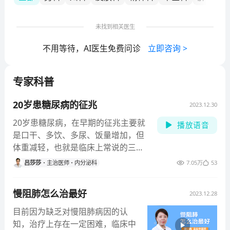
未找到相关医生
不用等待，AI医生免费问诊
立即咨询
>
专家科普
20岁患糖尿病的征兆
2023.12.30
20岁患糖尿病，在早期的征兆主要就
播放语音
是口干、多饮、多尿、饭量增加，但
体重减轻，也就是临床上常说的三多
一少症状，是很明显的糖
吕莎莎
主治医师
内分泌科
7.05万
53
慢阻肺怎么治最好
2023.12.28
目前因为缺乏对慢阻肺病因的认
知，治疗上存在一定困难，临床中