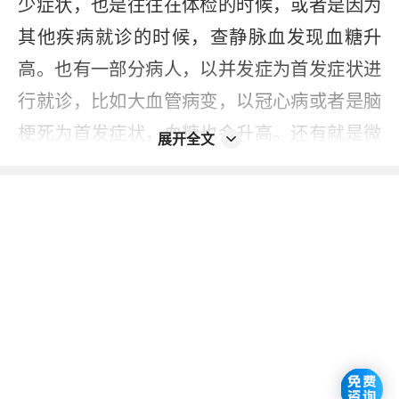
少症状，也是往往在体检的时候，或者是因为
其他疾病就诊的时候，查静脉血发现血糖升
高。也有一部分病人，以并发症为首发症状进
行就诊，比如大血管病变，以冠心病或者是脑
梗死为首发症状，血糖也会升高。还有就是微
展开全文
血管病变，以尿蛋白、肾功能异常，或者是糖
尿病眼病引起视力下降为首发症状，或是神经
症状，比如双手手套、袜套样感觉障碍，或者
是皮肤瘙痒等等，都不除外糖尿病周围神经病
变。糖尿病患者诊断明确以后，一定要积极从
以下几个方面控制血糖：
一、饮食方面：要实行定时、定量的饮食模
式，减少主食的摄入量，多吃绿色蔬菜，不要