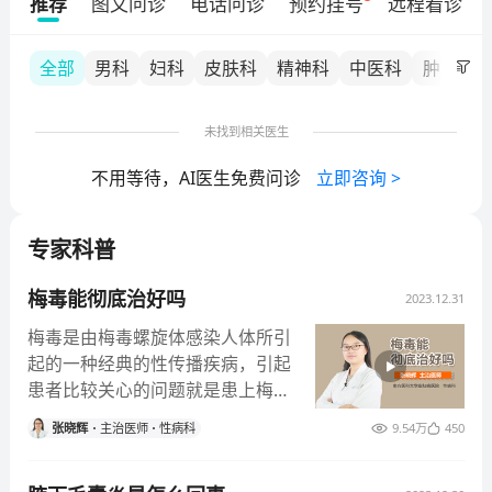
推荐
图文问诊
电话问诊
预约挂号
远程看诊
国医院专科声誉排行提名。为推进区域医学美容规范化
发展，我院增设珠江新城医学美容中心，发挥我院医学
美容辐射作用。自主研发40余种皮肤病外用自制剂，深
全部
男科
妇科
皮肤科
精神科
中医科
肿瘤内
受患者好评。
未找到相关医生
不用等待，AI医生免费问诊
立即咨询
>
专家科普
梅毒能彻底治好吗
2023.12.31
梅毒是由梅毒螺旋体感染人体所引
起的一种经典的性传播疾病，引起
患者比较关心的问题就是患上梅毒
以后是否能够彻底的治愈。实际在
张晓辉
主治医师
性病科
9.54万
450