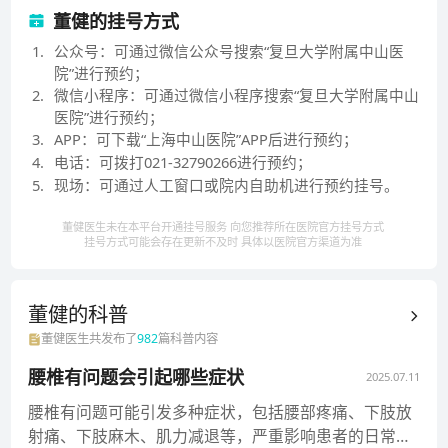
对骨质疏松症和骨质疏松性脊柱骨折的治疗也很有特
董健的挂号方式
色，脊柱肿瘤诊疗和腰突症防治在国内外处于领先地
1
.
公众号：可通过微信公众号搜索“复旦大学附属中山医
位。共负责37项基金（5个在研项目），主持一项国家
院”进行预约；
“863计划”、九项国自然等30余项课题，经费近3000余
2
.
微信小程序：可通过微信小程序搜索“复旦大学附属中山
医院”进行预约；
万元。以第一完成人获得国家科技进步二等奖（2014
3
.
APP：可下载“上海中山医院”APP后进行预约；
年）、上海市科技进步一等奖（2011年），上海市科技
4
.
电话：可拨打021-32790266进行预约；
进步二等奖（2013年）等10余项科技奖励。以第一作者
5
.
现场：可通过人工窗口或院内自助机进行预约挂号。
和通讯作者发表了243篇学术论文，其中SCI文章144
篇，已申报17项国家专利。任职多个国家级省部级基金
董健医生未在本平台开通挂号服务 向您推荐所在医院官方挂号方式
挂号方式可能会存在更新不及时 具体以医院官方渠道为准
及奖项评审，国家科学技术奖评委，“863”国家高技术研
究发展计划评审专家，国家自然科学基金评审专家，上
海市科技进步奖评审专家及多个省市的科技进步奖评审
董健的
科普
专家。主编副主编参编国家教材7部，是多本中华系列
董健
医生共发布了
982
篇科普内容
杂志及10余本SCI杂志编委、通讯编委和审稿人。招收
腰椎有问题会引起哪些症状
博士研究生和博士后研究人员，目前已培养博士60名，
2025.07.11
博士后2名。
腰椎有问题可能引发多种症状，包括腰部疼痛、下肢放
射痛、下肢麻木、肌力减退等，严重影响患者的日常生