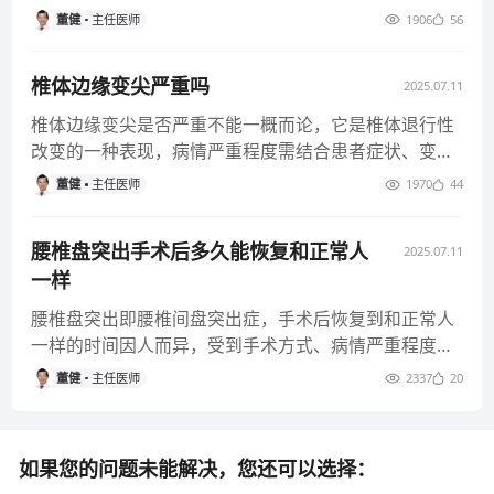
活和工作能力。 1、腰部
董健
主任医师
1906
56
椎体边缘变尖严重吗
2025.07.11
椎体边缘变尖是否严重不能一概而论，它是椎体退行性
改变的一种表现，病情严重程度需结合患者症状、变尖
程度、累及范围及个体差异
董健
主任医师
1970
44
腰椎盘突出手术后多久能恢复和正常人
2025.07.11
一样
腰椎盘突出即腰椎间盘突出症，手术后恢复到和正常人
一样的时间因人而异，受到手术方式、病情严重程度、
患者年龄及身体状况等多种
董健
主任医师
2337
20
如果您的问题未能解决，您还可以选择：