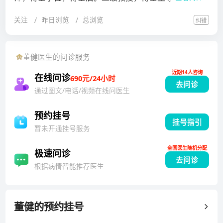
研究。
卫计委突出贡献中青年专家、全国科普工作先进工作
关注
昨日浏览
总浏览
纠错
者、国家卫健委“中国好医生”、上海市科技精英、上海
领军人才、上海医学领军人才、上海市优秀学科带头
人、上海医学发展杰出贡献奖、上海市大众科学奖、上
董健
医生的问诊服务
海市杰出专科医师奖获得者。主要学术任职：中华医学
近期14人咨询
会科普分会候任主任委员，中华医学会上海分会骨科专
在线问诊
690元/24小时
去问诊
委会副主任委员，中国医师协会骨科分会委员、上海创
通过图文/电话/视频在线问医生
伤外科医师分会副会长，中国康复医学会颈椎病专委会
副主任委员，中国康复医学会骨与关节专委会副主任委
预约挂号
挂号指引
员，中国康复医学会脊柱脊髓专委会委员、上海分会候
暂未开通挂号服务
任主委，中国医师协会医学科学普及分会委员会副会
全国医生随机分配
长，中国中西医骨伤科分会副主任委员、上海分会主任
极速问诊
去问诊
委员，中国中西医微创骨科分会副主任委员、上海分会
根据病情智能推荐医生
候任主委，中国研究型医院学会脊柱外科专委会副主任
委员，吴阶平医学基金会创新骨科学部副主任委员等。
从事骨科工作30余年，擅长脊柱肿瘤、颈椎病、腰椎疾
董健
的预约挂号
病、脊柱骨折、结核、脊柱侧弯、老年人脊柱疾病等，