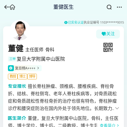
董健医生
已实名认证
执业证编号
1103******9315
关注
董健
主任医师
骨科
复旦大学附属中山医院
三甲
复旦榜A++++
教授
博士
博导
擅长脊柱肿瘤、颈椎病、腰椎疾病、脊柱骨
折、结核、脊柱侧弯、老年人脊柱疾病等，对骨质疏松
症和骨质疏松性脊柱骨折的治疗也很有特色，脊柱肿瘤
诊疗和腰突症防治在国内外处于领先地位。长期致力于
肿瘤脊柱转移的机制研究、转移性脊柱肿瘤的靶向治疗
董健，复旦大学附属中山医院，骨科，主任医
策略与新型骨修复材料的研发、骨质疏松发生发展机制
师，博士学位，博士后。二级教授，博士生导师。国家
查看简介