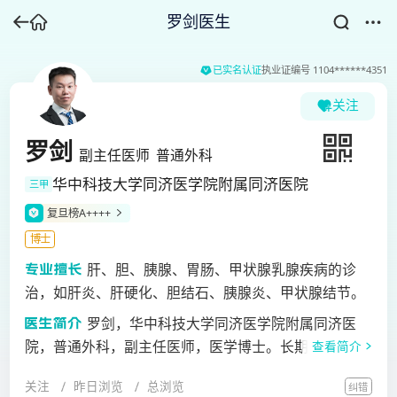
罗剑医生
已实名认证
执业证编号
1104******4351
关注
罗剑
副主任医师
普通外科
华中科技大学同济医学院附属同济医院
三甲
复旦榜A++++
博士
肝、胆、胰腺、胃肠、甲状腺乳腺疾病的诊
治，如肝炎、肝硬化、胆结石、胰腺炎、甲状腺结节。
罗剑，华中科技大学同济医学院附属同济医
院，普通外科，副主任医师，医学博士。长期从事临床
查看简介
工作及研究，擅长肝、胆、胰腺、胃肠、甲状腺乳腺疾
关注
昨日浏览
总浏览
纠错
病的诊治，如肝炎、肝硬化、胆结石、胰腺炎、甲状腺