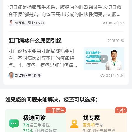
切口疝是指腹部手术后，腹腔内的脏器通过手术切口愈
合不良的缺损，向体表突出形成的肿块性病变，是腹部
手术后常见的并发症之一。
刘宝胤
副主任医师
1812
92
肛门痛疼什么原因引起
2026.02.28
肛门疼痛主要由肛肠局部病变引
发，不同病因对应不同的疼痛特
点。 1、痔疮：痔疮是肛门疼痛
常见诱因，多因久坐、便秘、饮
刘占兵
主任医师
2.21万
34
食不健
如果您的问题未能解决，您还可以选择：
三甲医生
1对1
极速问诊
找专家
3万
名三甲名医
普外科
专家
7*24
小时极速响应
对症找医专科专治