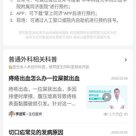
院附属同济医院”进行预约；
2
.
APP：可下载“掌上同济”APP后进行预约；
3
.
现场：可通过人工窗口或院内自助机进行预约挂号。
罗剑医生未在本平台开通挂号服务 向您推荐所在医院官方挂号方式
挂号方式可能会存在更新不及时 具体以医院官方渠道为准
普通外科相关
科普
医生本人未创作科普，推荐医生同科室相关内容
痔疮出血怎么办一拉屎就出血
2026.03.06
痔疮出血，一拉屎就出血，多因
排便时摩擦、腹压增高导致痔核
表面黏膜破损引发。针对这一症
状，可采取以下科学处理措施。
李进军
主任医师
2.71万
83
一、基
切口疝常见的发病原因
2026.03.05