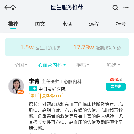
医生服务推荐
推荐
图文
电话
远程
挂号
1.5w
17.73w
医生开通服务
近期成功问诊
全国
心血管内科
疾病
筛选
¥
310
起
李菁
主任医师
心脏内科
去咨询
中日友好医院
三甲
精选
博士
复旦榜A+++
擅长：
对冠心病和高血压的临床诊断及治疗、心
肌病、高脂血症、心力衰竭的诊治、心脏超声诊
断、危重患者的救治等具有丰富的临床经验，尤
其擅长女性冠心病、高血压的诊治及动脉硬化早
期诊断。