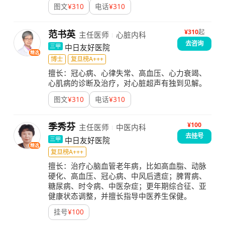
图文
¥
310
电话
¥
310
¥
310
起
范书英
主任医师
心脏内科
去咨询
中日友好医院
三甲
精选
博士
复旦榜A+++
擅长：
冠心病、心律失常、高血压、心力衰竭、
心肌病的诊断及治疗，对心脏超声有独到见解。
图文
¥
310
电话
¥
310
¥100
季秀芬
主任医师
中医内科
去挂号
中日友好医院
三甲
精选
复旦榜A+++
擅长：
治疗心脑血管老年病，比如高血脂、动脉
硬化、高血压、冠心病、中风后遗症；脾胃病、
糖尿病、时令病、中医杂症；更年期综合征、亚
健康状态调整，并擅长指导中医养生保健。
挂号
¥
100