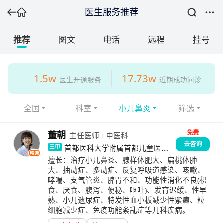
医生服务推荐
推荐
图文
电话
远程
挂号
1.5w
17.73w
医生开通服务
近期成功问诊
全国
科室
小儿鼻炎
筛选
免费
董朝
主任医师
中医科
去咨询
首都医科大学附属首都儿童医学
三甲
精选
中心
擅长：
治疗小儿鼻炎、腺样体肥大、扁桃体肿
大、抽动症、多动症、反复呼吸道感染、咳嗽、
哮喘、支气管炎、脾胃不和、功能性消化不良(积
食、厌食、腹泻、便秘、呕吐)、发育迟缓、性早
熟、小儿遗尿症、特发性血小板减少性紫癜、粒
细胞减少症、免疫功能紊乱症等儿科疾病。