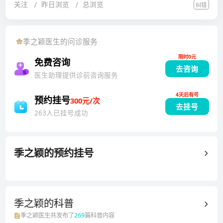
关注
昨日浏览
总浏览
纠错
染、咳嗽、哮喘、支气管炎、小儿消化性疾病、急慢性
胃炎、脾胃不和、矮小、功能性消化不良(积食 厌食 腹
泻 便秘 呕吐)等、发育迟缓、遗尿、肠胃炎、湿疹、小
季之颖
医生的问诊服务
儿皮肤病、高热惊厥、慢性疾病等儿科疾病。1982年毕
限时0元
业于北京中医药大学，在专业期刊杂志上发表论文十余
免费咨询
去咨询
篇，参与编写《儿科常见症状病案系列丛书》一书。除
医生助理提供诊前咨询服务
治疗小儿常见病外，近年来对小儿脾胃疾病进行深入研
4天后有号
究，特别对小儿多动症、抽动症采用中药汤剂辨证施治
预约挂号
300元/次
去挂号
及中西医结合治疗手段，积累了丰富的经验，临床取得
263人已挂号成功
较好疗效。中国-罗马尼亚中医文化交流使者。
季之颖
的预约挂号
季之颖的
科普
季之颖
医生共发布了
269
篇科普内容