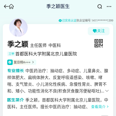
季之颖医生
已实名认证
执业证编号
1411******1399
关注
季之颖
主任医师
中医科
首都医科大学附属北京儿童医院
三甲
复旦榜A+++
中医药治疗：抽动症、多动症、儿童鼻炎、腺
样体肥大、扁桃体肿大、反复呼吸道感染、咳嗽、哮
喘、支气管炎、小儿消化性疾病、急慢性胃炎、脾胃不
和、矮小、功能性消化不良(积食厌食腹泻便秘呕吐)
等、发育迟缓、遗尿、肠胃炎、湿疹、小儿皮肤病、高
季之颖，首都医科大学附属北京儿童医院，中
热惊厥、慢性疾病等儿科疾病。
医科，主任医师。擅长中医药治疗：抽动症、多动症、
查看简介
儿童鼻炎、腺样体肥大、扁桃体肿大、反复呼吸道感