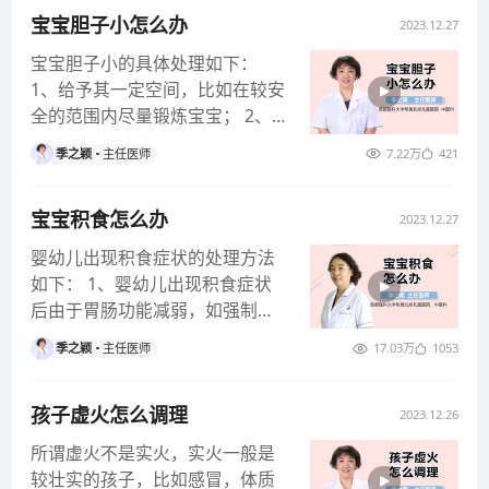
宝宝胆子小怎么办
2023.12.27
宝宝胆子小的具体处理如下：
1、给予其一定空间，比如在较安
全的范围内尽量锻炼宝宝； 2、
多跟同龄或者相对大点的小伙伴
季之颖
主任医师
7.22万
421
接触
宝宝积食怎么办
2023.12.27
婴幼儿出现积食症状的处理方法
如下： 1、婴幼儿出现积食症状
后由于胃肠功能减弱，如强制其
进食，可能导致呕吐，增加其胃
季之颖
主任医师
17.03万
1053
肠负担
孩子虚火怎么调理
2023.12.26
所谓虚火不是实火，实火一般是
较壮实的孩子，比如感冒，体质