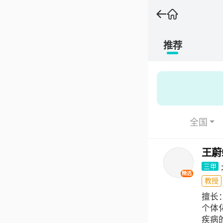
推荐
全国
王蔚
三甲
精选
教授
擅长
个体
疾病