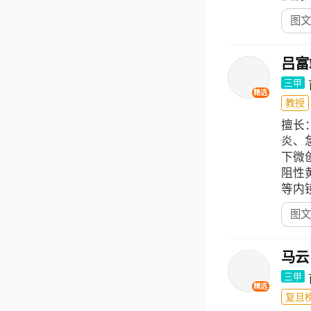
图文
吕富
三甲
精选
教授
擅长
炎、
下微
阻性
等内
图文
马云
三甲
精选
复旦榜