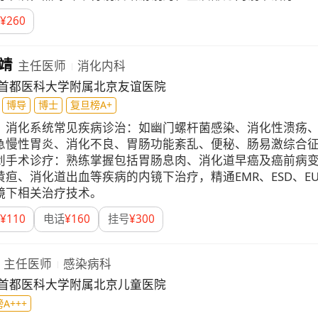
¥
260
靖
主任医师
消化内科
首都医科大学附属北京友谊医院
博导
博士
复旦榜A+
：
消化系统常见疾病诊治：如幽门螺杆菌感染、消化性溃疡
急慢性胃炎、消化不良、胃肠功能紊乱、便秘、肠易激综合
创手术诊疗：熟练掌握包括胃肠息肉、消化道早癌及癌前病
黄疸、消化道出血等疾病的内镜下治疗，精通EMR、ESD、EUS、
镜下相关治疗技术。
¥
110
电话
¥
160
挂号
¥
300
主任医师
感染病科
首都医科大学附属北京儿童医院
A+++