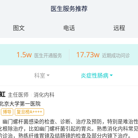
医生服务推荐
图文
电话
远程
1.5w
17.73w
医生开通服务
近期成功问诊
科室
炎症性肠病
虹
主任医师
消化内科
北京大学第一医院
博导
复旦榜A++++
：
幽门螺杆菌感染的检查、诊断、治疗及预防，特别是难治
化根除治疗，比如幽门螺杆菌引起的胃炎。熟悉消化内科常
的诊治，熟练纤维胃镜及结肠镜的检查及部分内镜下治疗。