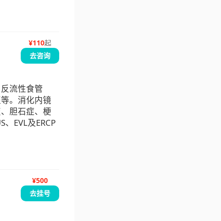
¥
110
起
去咨询
、反流性食管
征等。消化内镜
变、胆石症、梗
EVL及ERCP
¥500
去挂号