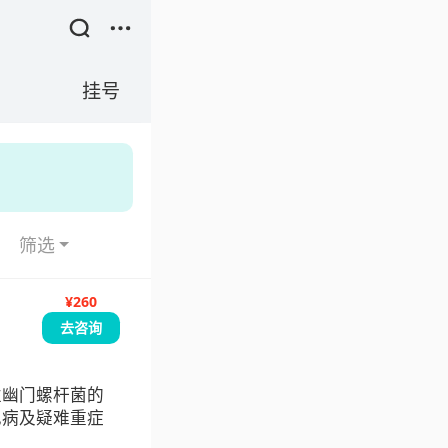
挂号
筛选
¥260
去咨询
性幽门螺杆菌的
见病及疑难重症