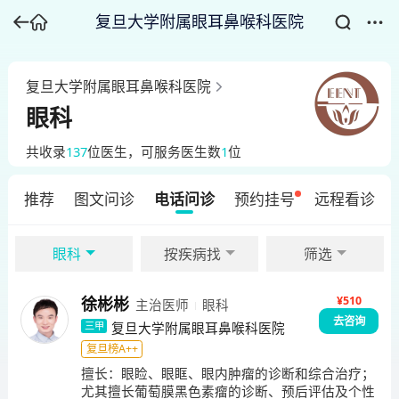
复旦大学附属眼耳鼻喉科医院
复旦大学附属眼耳鼻喉科医院
眼科
共收录
137
位医生
，可服务医生数
1
位
推荐
图文问诊
电话问诊
预约挂号
远程看诊
眼科
按疾病找
筛选
¥
510
徐彬彬
主治医师
眼科
去咨询
复旦大学附属眼耳鼻喉科医院
三甲
复旦榜A++
擅长：
眼睑、眼眶、眼内肿瘤的诊断和综合治疗；
尤其擅长葡萄膜黑色素瘤的诊断、预后评估及个性