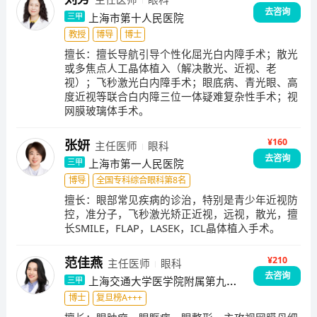
去咨询
上海市第十人民医院
三甲
教授
博导
博士
擅长：
擅长导航引导个性化屈光白内障手术；散光
或多焦点人工晶体植入（解决散光、近视、老
视）；飞秒激光白内障手术；眼底病、青光眼、高
度近视等联合白内障三位一体疑难复杂性手术；视
网膜玻璃体手术。
¥
160
张妍
主任医师
眼科
去咨询
上海市第一人民医院
三甲
博导
全国专科综合眼科第8名
擅长：
眼部常见疾病的诊治，特别是青少年近视防
控，准分子，飞秒激光矫正近视，远视，散光，擅
长SMILE，FLAP，LASEK，ICL晶体植入手术。
¥
210
范佳燕
主任医师
眼科
去咨询
上海交通大学医学院附属第九人
三甲
民医院
博士
复旦榜A+++