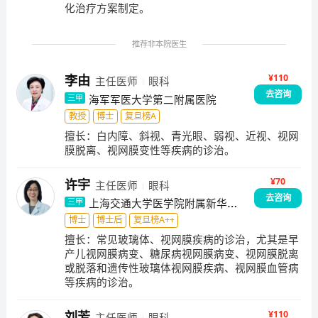
化治疗方案制定。
推荐非本院医生
¥
110
李由
主任医师
眼科
去咨询
海军军医大学第二附属医院
三甲
教授
博士
复旦榜A
擅长：
白内障、斜视、青光眼、弱视、近视、视网
膜脱离、视网膜变性等疾病的诊治。
¥
70
许宇
主任医师
眼科
去咨询
上海交通大学医学院附属新华医
三甲
院
博士
博士后
复旦榜A++
擅长：
常见玻璃体、视网膜疾病的诊治，尤其是早
产儿视网膜病变、糖尿病视网膜病变、视网膜脱离
或脱落和遗传性玻璃体视网膜疾病、视网膜血管病
等疾病的诊治。
¥
110
刘芳
主任医师
眼科