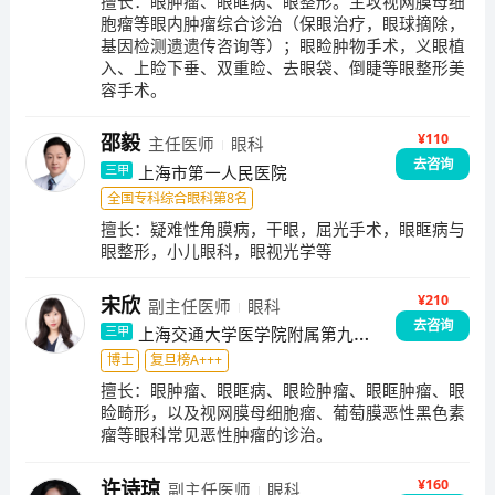
擅长：
眼肿瘤、眼眶病、眼整形。主攻视网膜母细
胞瘤等眼内肿瘤综合诊治（保眼治疗，眼球摘除，
基因检测遗遗传咨询等）；眼睑肿物手术，义眼植
入、上睑下垂、双重睑、去眼袋、倒睫等眼整形美
容手术。
¥
110
邵毅
主任医师
眼科
去咨询
上海市第一人民医院
三甲
全国专科综合眼科第8名
擅长：
疑难性角膜病，干眼，屈光手术，眼眶病与
眼整形，小儿眼科，眼视光学等
¥
210
宋欣
副主任医师
眼科
去咨询
上海交通大学医学院附属第九人
三甲
民医院
博士
复旦榜A+++
擅长：
眼肿瘤、眼眶病、眼睑肿瘤、眼眶肿瘤、眼
睑畸形，以及视网膜母细胞瘤、葡萄膜恶性黑色素
瘤等眼科常见恶性肿瘤的诊治。
¥
160
许诗琼
副主任医师
眼科