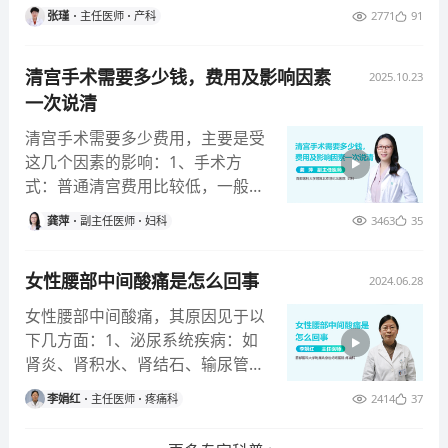
体恢复的重要阶段。怀孕40
张瑾
主任医师
产科
2771
91
清宫手术需要多少钱，费用及影响因素
2025.10.23
一次说清
清宫手术需要多少费用，主要是受
这几个因素的影响：1、手术方
式：普通清宫费用比较低，一般在
1000-1500元。主要适用于
龚萍
副主任医师
妇科
3463
35
女性腰部中间酸痛是怎么回事
2024.06.28
女性腰部中间酸痛，其原因见于以
下几方面：1、泌尿系统疾病：如
肾炎、肾积水、肾结石、输尿管结
石、膀胱炎，膀胱结石、尿路感染
李娟红
主任医师
疼痛科
2414
37