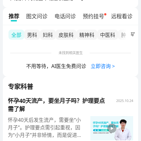
医学院、北京大学第九临床医学院、中央保健应急后备
保障医院、北京市中西医结合肿瘤研究所以及北京世纪
推荐
图文问诊
电话问诊
预约挂号
远程看诊
坛医院医联体理事单位。医院集医疗、教学、科研、预
防和保健为一体，占地面积7.28万平方米，2022年急诊
急救综合楼启用后，建筑面积扩增至14.98万平方米。设
全部
男科
妇科
皮肤科
精神科
中医科
肿瘤内
有56个临床科室、7个医技科室，DRG评价学科齐全。
编制床位1100张，在职职工约2700人，高级职称专家4
未找到相关医生
00余人，硕士、博士和博士后人员900余人，国内资深
知名专家近百名。
不用等待，AI医生免费问诊
立即咨询
>
专家科普
怀孕40天流产，要坐月子吗？护理要点
2025.10.24
需了解
怀孕40天后发生流产，需要坐“小
月子”。护理要点需引起重视，因
为“小月子”并非矫情，而是促进身