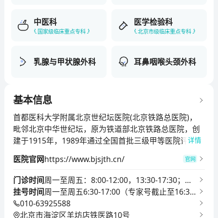
中医科
医学检验科
国家级临床重点专科
北京市级临床重点专科
乳腺与甲状腺外科
耳鼻咽喉头颈外科
基本信息
首都医科大学附属北京世纪坛医院(北京铁路总医院)，
毗邻北京中华世纪坛，原为铁道部北京铁路总医院，创
建于1915年，1989年通过全国首批三级甲等医院评审，
详情
为北京市属综合医院，是北京市百年老院之一。2020年
医院官网
https://www.bjsjth.cn/
官网
医院进入复旦大学《2020年度中国医院排行榜(综合)》
百强，2022年变态反应学、普通外科学、皮肤病学、耳
门诊时间
周一至周五：8:00-12:00，13:30-17:30；周
鼻咽喉科学、整形外科、麻醉学、呼吸病学、心血管病
挂号时间
末及节假日：8:00-12:00，13:00-16:00
周一至周五6:30-17:00（专家号截止至16:3
学、消化病学九个学科先后进入中国医学院校/中国医院
010-63925588
0），周六、日及节假日上午7:00-11:30
科技量值(STEM)排行榜百强。目前是首都医科大学肿瘤
北京市海淀区羊坊店铁医路10号