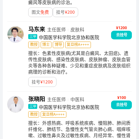
癜风等皮肤病的诊治。
上。承担国家自然科学基金、卫生部行业基金、北京市
自然科学基金、首都发展基金等数个科研项目。主持米
图文
免费
挂号
¥
200
尔斯坦亚美医学基金会科研基金、国际抗癌联盟科研基
金等多个国际合作项目。科研成果得到国际同行认可，
¥1200
马东来
主任医师
皮肤科
多次在国际学术会议上发言。每年培养硕士、博士研究
去挂号
中国医学科学院北京协和医院
三甲
生10余名，承担协和医大八年制教学任务。皮肤性病学
教授
博士
博导
复旦榜A++++
系教学团队在晋红中系主任带领下，精益求精、力求创
擅长：
色素性皮肤病(尤其是白癜风、太田痣)、遗
新，开展多样化教学模式，承担多项教学改革项目。团
传性皮肤病、感染性皮肤病、皮肤肿瘤、皮肤血管
队于2007年起承担北京市住院医师规范化培训，成功培
炎等各种各种疑难、少见和重症皮肤病及皮肤组织
养数十名优秀住院医，输送到全国各地。团队除完成自
病理的诊断和治疗。
身规培任务外，还派出讲者赴全国宣传经验，积极推动
挂号
¥
1200
皮肤科规范化培训在全国的开展。团队先后荣获北京市
高等教育精品教材奖、北京协和医学院教学创新团队奖
¥100
张晓阳
主任医师
中医科
等多个教学奖项。
去挂号
中国医学科学院北京协和医院
三甲
教授
复旦榜A++++
擅长：
外感热病、呼吸系统疾病、慢阻肺、肺间质
纤维化、肺结节、急慢性支气管炎肺心病、咽痒咳
嗽、过敏性鼻炎及过敏性疾病、月经异常、慢性肾