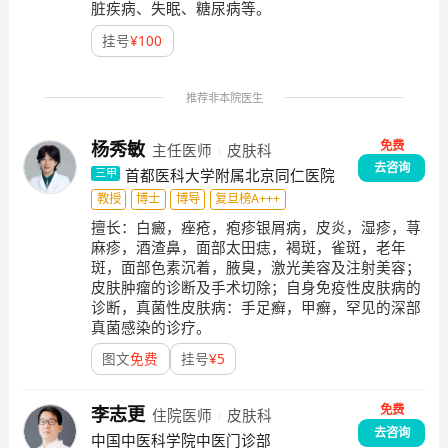
脏疾病、失眠、糖尿病等。
挂号
¥
100
推荐非本院医生
免费
杨秀敏
主任医师
皮肤科
去咨询
首都医科大学附属北京同仁医院
三甲
教授
博士
博导
复旦榜A+++
擅长：
白癜，痤疮，疱疹银屑病，皮炎，湿疹，荨
麻疹，酒渣鼻，面部太田痣，褐斑，雀斑，老年
斑，面部色素沉着，腋臭，激光美容及注射美容；
皮肤肿瘤的诊断及手术切除；自身免疫性皮肤病的
诊断，真菌性皮肤病：手足癣，甲癣，罕见的深部
真菌感染的诊疗。
图文
免费
挂号
¥
5
免费
李志更
住院医师
皮肤科
去咨询
中国中医科学院中医门诊部