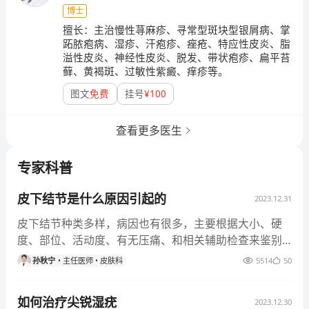
博士
擅长：
主治慢性荨麻疹、寻常型斑块型银屑病、掌
跖脓疱病、湿疹、汗疱疹、痤疮、特应性皮炎、脂
溢性皮炎、神经性皮炎、脱发、带状疱疹、扁平苔
藓、黄褐斑、过敏性紫癜、痒疹等。
图文
免费
挂号
¥
100
查看更多医生
专家科普
皮下结节是什么原因引起的
2023.12.31
皮下结节种类多样，病因也有很多，主要根据大小、硬
度、部位、活动度、有无压痛、和相关辅助检查来鉴别
是何种结节。皮下结节非传染性疾病，无传播途径。本
孙秋宁
主任医师
皮肤科
5514
50
病病因多样，形式多样，发生于各年龄段人群，无特定
好发人群。感染因素、免疫力低下、药物因素等都是皮
如何治疗尖锐湿疣
2023.12.30
下结节的诱因。 一、主要病因 1、风湿结节病因：主要