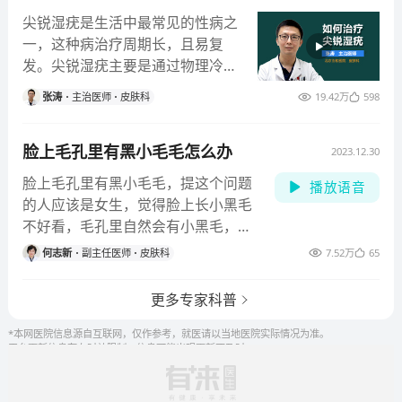
是由于皮下组织和/或真皮内纤维蛋白样物质聚积及组织
尖锐湿疣是生活中最常见的性病之
细胞等成分所致。 2、囊蚴结节病因：寄生虫在人体内，
一，这种病治疗周期长，且易复
局部组织病原菌感染引起的增生结节病变。 3、痛风结节
发。尖锐湿疣主要是通过物理冷
病因：是血液尿酸浓度增高，尿酸盐结晶在皮下结缔组
冻、激光、光动力或者外用药等方
张涛
主治医师
皮肤科
19.42万
598
织沉积所致。 4、结节性红斑病因：最常见的为链球菌感
法去除疣体，同时随诊观察3-6个
染，也可由结核菌、耶尔森菌、芽生菌、球孢子菌、病
月，如果不复发可以认定为临床治
毒、衣原体等感染引起；某些药物尤其是溴剂、磺胺药
脸上毛孔里有黑小毛毛怎么办
愈。所以大家不要因为得了尖锐湿
2023.12.30
以及口服避孕药，是该病最常见的致病原因；自身免疫
疣就有所恐慌，只要坚持规范化的
脸上毛孔里有黑小毛毛，提这个问题
播放语音
病、溃疡性结肠炎、结节病等均可伴有结节性红斑。 5、
治疗，定期随诊复查，在日常生活
的人应该是女生，觉得脸上长小黑毛
脂膜炎结节病因：与脂肪代谢过程中某些酶的异常有
中注意衣物消毒，适当的忌口是可
不好看，毛孔里自然会有小黑毛，脸
关，例如血清脂酶有轻度增加或在皮损中可测出具有活
以预防尖锐湿疣复发的。
上有些毛应该是比较细、比较软或者
性的胰酶和脂酶。 6、动脉炎结节病因：主要是因人体内
何志新
副主任医师
皮肤科
7.52万
65
颜色淡点的，这样不影响美观。有一
血管发生病变，病毒侵入，导致血管以及人体其他部位
些女生可能是遗传也好或者雄激素水
也发生异常。 7、Osler小结病因：Osler结节的具体形成
更多专家科普
平高，在脸上这种小碎毛会显得黑毛
机制尚未明了。一般认为，其主要源自体内免疫复合物
比较明显。这样的情况可以用激光脱
*本网医院信息源自互联网，仅作参考，就医请以当地医院实际情况为准。
的沉积，从而引发机体产生免疫反应，常见于感染新心
平台更新信息存在时效限制，信息可能出现更新不及时。
毛，激光能将身上所有部位的毛都可
内膜炎、亚急性感染性心内膜炎。 二、诱发因素 1、感
以脱掉，尤其对这种小短毛，脸上的
染因素：目前大多认为皮下结节的发生与感染密切相
毛都是可以很有效的完全去除，可以