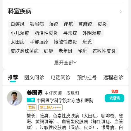
一级教授李洪迥担任科主任。经过近一个世纪来、几代
人的不懈努力，协和医院皮肤科为我国的皮肤性病学发
科室疾病
展做出了突出贡献。于2002年成为首批国家重点学科，
是博士后、博士生及硕士生培养点，国家临床药理基
白癜风
银屑病
湿疹
痤疮
荨麻疹
皮炎
地。在学术带头人晋红中教授带领下，科室近年来队伍
小儿湿疹
脂溢性皮炎
寻常疣
外阴湿疹
不断壮大，在医疗、教学、科研等方面齐头并进、取得
太田痣
手部湿疹
接触性皮炎
斑秃
突出的成绩，已成长为拥有自身免疫性大疱病、银屑
皮肤念珠菌病
红癣
老年斑
雀斑
过敏性皮炎
病、性传播疾病、激光美容治疗、皮肤组织病理诊断等
多个诊疗中心，涵盖急诊、病房及科研实验室的大型皮
湿疹样皮炎
寻常型银屑病
过敏性皮疹
展开
全部
肤性病学科。积极开展多项诊疗新项目，如皮肤镜、皮
化脓性皮肤感染
结节性痤疮
聚合性痤疮
肤超声诊断、皮肤外科Mohs显微描记手术、微创腋臭
推荐
图文问诊
电话问诊
预约挂号
远程看诊
慢性湿疹
玫瑰痤疮
脓疱型银屑病
手术、光动力治疗鲜红斑痣等。多年来，坚持每周科主
任三级查房、疑难病例讨论的优良传统，为来自全国的
丘疹脓疱型痤疮
特应性皮炎
脂性硬皮病
免费
姜国调
主任医师
皮肤科
疑难重症患者，提供高效、精准的诊断及治疗。团队亚
去咨询
专业学组深入科研工作，近年来在反常性痤疮、自身免
中国医学科学院北京协和医院
三甲
疫性大疱病、性传播疾病、银屑病、蕈样肉芽肿的发病
教授
复旦榜A++++
机制、罕见病的诊断等多个方向取得突破。论文先后发
擅长：
腋臭、色素性皮肤病（太田痣、咖啡斑、雀
斑、黄褐斑等）、血管型皮肤病（鲜红斑痣、血管
表在《Science》、《NewEnglandJournalofMedicin
瘤）、过敏性皮肤病（湿疹、皮炎）、银屑病、白
e》及《BritishJournalDermatology》等国际权威杂志