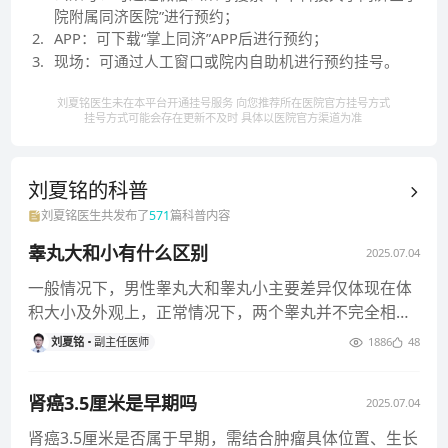
院附属同济医院”进行预约；
2
.
APP：可下载“掌上同济”APP后进行预约；
3
.
现场：可通过人工窗口或院内自助机进行预约挂号。
刘夏铭医生未在本平台开通挂号服务 向您推荐所在医院官方挂号方式
挂号方式可能会存在更新不及时 具体以医院官方渠道为准
刘夏铭的
科普
刘夏铭
医生共发布了
571
篇科普内容
睾丸大和小有什么区别
2025.07.04
一般情况下，男性睾丸大和睾丸小主要差异仅体现在体
积大小及外观上，正常情况下，两个睾丸并不完全相
同，通常一个会略大于另一个
刘夏铭
副主任医师
1886
48
肾癌3.5厘米是早期吗
2025.07.04
肾癌3.5厘米是否属于早期，需结合肿瘤具体位置、生长