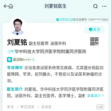
刘夏铭医生
已实名认证
执业证编号
1104******2825
关注
刘夏铭
副主任医师
泌尿外科
华中科技大学同济医学院附属同济医院
三甲
复旦榜A++++
诊治各类泌尿系统常见疾病，尤其擅长勃起功
能障碍，早泄，前列腺炎，不育症以及泌尿系肿瘤的诊
治。
刘夏铭，华中科技大学同济医学院附属同济医
院，泌尿外科，副主任医师，医学博士，副教授，硕士
查看简介
生导师。擅长诊治各类泌尿系统常见疾病，尤其擅长勃
关注
昨日浏览
总浏览
纠错
起功能障碍，早泄，前列腺炎，不育症以及泌尿系肿瘤