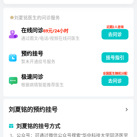
的诊治。从事泌尿系统相关疾病的诊治工作十余年。为
同济医学院首届临床医学八年制本博连读毕业，毕业后
刘夏铭
医生的问诊服务
在美国哈佛医学院进行了2年的关于前列腺癌的博士后
近期2人咨询
研究。获得湖北省科技进步一等奖（勃起功能障碍诊疗
在线问诊
69元/24小时
去问诊
的关键技术创新与临床应用），发表医学论文六十余
通过图文/电话/视频在线问医生
篇，其中以第一作者或通讯作者在《NucleicAcidResea
rch》、《ClinicalandTranslationalMedicine》等高水
预约挂号
挂号指引
平SCI期刊发表论文二十余篇。主持多项国家自然科学
暂未开通挂号服务
基金青年/面上项目、湖北省自然科学基金、华科大自主
全国医生随机分配
创新基金等项目。参与编写《郭应禄男科学》，《男性
极速问诊
去问诊
性腺功能减退症》等专著。任中华医学会中西医结合男
根据病情智能推荐医生
科学分会青年委员，武汉市泌尿外科医师协会委员，湖
北省科普作家协会医学科普创作专业委员会外科分会委
员，《中华男科学杂志》通讯编委等。
刘夏铭
的预约挂号
刘夏铭的挂号方式
1
.
公众号：可通过微信公众号搜索“华中科技大学同济医学