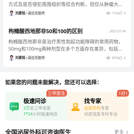
方式及是否侵犯周围组织等综合判断，但仅从肿瘤大小
来看，3.5厘米通常
刘夏铭
副主任医师
1145
9
枸橼酸西地那非50和100的区别
2025.07.04
枸橼酸西地那非是治疗男性勃起功能障碍的常用药物，
50mg和100mg两种剂型在多个方面存在差异，包括药
物含量、适用人群、
刘夏铭
副主任医师
8254
2
如果您的问题未能解决，您还可以选择：
三甲医生
1对1
极速问诊
找专家
3万
名三甲名医
泌尿外科
专家
7*24
小时极速响应
对症找医专科专治
全国泌尿外科可咨询医生
更多