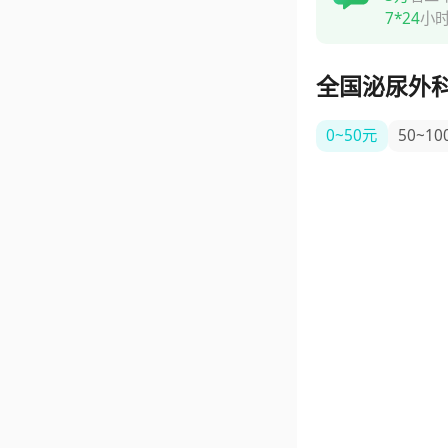
7*24
小
全国泌尿外
0~50元
50~10