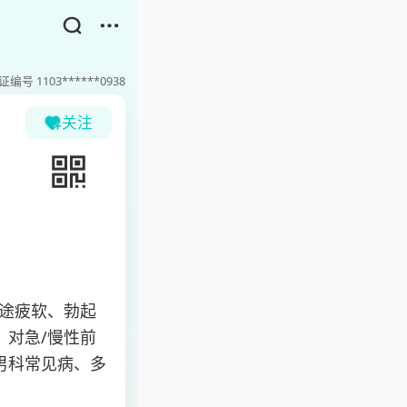
证编号
1103******0938
关注
途疲软、勃起
对急/慢性前
男科常见病、多