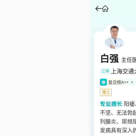
白强
主任
上海交通
三甲
复旦榜A++
博士
阳痿
不坚、无法勃
列腺炎、尿频
发病具有深入