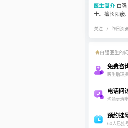
白强
士。擅长阳痿
坚、无法勃起
关注
昨日浏
腺炎、尿频尿
病具有深入的研
教委资助，赴
白强
医生的
泌尿疾病有着
列腺疾病的诊
免费咨
士学位。在国
医生助理
药研究会男科
起功能障碍学
电话问
员、上海市泌
沟通更清
预约挂
60人已挂