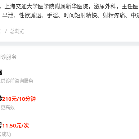
，上海交通大学医学院附属新华医院，泌尿外科，主任医
、早泄、性欲减退、手淫、时间短射精快、射精疼痛、中
等性功能问题的诊治；包皮过长、包茎等微创手术治疗；对
览
总浏览
急、尿不尽、排尿困难、前列腺疾病、泌尿生殖感染等男
究和诊治经验。1987年开始泌尿外科临床工作，1998-1
西澳大利亚大学医学院附属伊丽莎白二世医院及好莱坞医
问诊服务
丰富的经验，尤其是在阳痿、早泄、勃起功能障碍等男性
治进行了深入的临床和科研研究。2004年于上海交通大学
询
家级核心期刊发表论文三十余篇。专著副主编1部，参编8
提供诊前咨询服务
分会前列腺学组组长、上海市性学会副主任委员、上海医
组副组长、上海市中西医结合学会常务委员、上海市中医
诊
210元/10分钟
尿外科会诊咨询中心专家。
晰更高效
号
11.50元/次
号成功