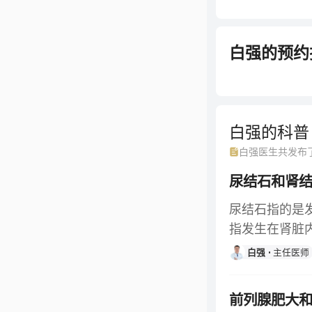
白强
的预约
白强的
科普
白强
医生共发布
尿结石和肾
尿结石指的是
指发生在肾脏
白强
主任医师
前列腺肥大