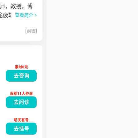
师，教授，博
途疲软、勃起不
查看简介
急/慢性前列
纠错
科常见病、多发
999年曾获国家
院进修工作。对
性功能障碍、前
限时0元
医学院获得博
去咨询
部。任中国中医
学会男科分会勃
近期11人咨询
药学会常务委
去问诊
明天有号
去挂号