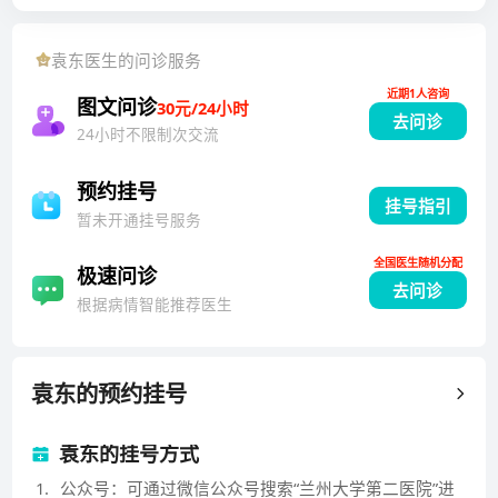
中国分部静脉曲张专家委员会委员、中国民族卫生协会
卫生健康技术推广专家委员会委员。曾赴浙江大学邵逸
袁东
医生的问诊服务
夫医院进修，具备扎实的血管外科临床实践与科研能
近期1人咨询
力。以第一作者发表多篇CSCD期刊论文，参与省市级
图文问诊
30元/24小时
去问诊
科研课题5项，持续深耕于血管疾病诊疗前沿，致力于
24小时不限制次交流
推动精准、微创、规范化治疗的发展。
预约挂号
挂号指引
暂未开通挂号服务
全国医生随机分配
极速问诊
去问诊
根据病情智能推荐医生
袁东
的预约挂号
袁东的挂号方式
1
.
公众号：可通过微信公众号搜索“兰州大学第二医院”进