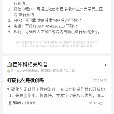
行预约；
2
.
微信小程序：可通过微信小程序搜索“兰州大学第二医
院”进行预约；
3
.
APP：可下载“健康甘肃”APP后进行预约；
4
.
电话：可拨打0931-8942262进行预约；
5
.
现场：可通过人工窗口或院内自助机进行预约挂号。
袁东医生未在本平台开通挂号服务 向您推荐所在医院官方挂号方式
挂号方式可能会存在更新不及时 具体以医院官方渠道为准
血管外科相关
科普
医生本人未创作科普，推荐医生同科室相关内容
打硬化剂是微创吗
2026.01.30
打硬化剂无疑属于微创治疗，其以穿刺操作替代开放切
口，兼具创伤小、恢复快、并发症少等核心优势，临床
应用中需明确其微创属性的
张学民
主任医师
1234
91