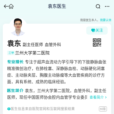
袁东医生
我是医生本人，
我要认领
关注
袁东
副主任医师
血管外科
兰州大学第二医院
三甲
专注于超声血流动力学引导下的下肢静脉曲张
精准微创治疗，在肺栓塞、深静脉血栓、动脉硬化闭塞
症、主动脉夹层、胸腹主动脉瘤等大血管疾病的诊疗方
面，具有系统、成熟的临床经验。
袁东，兰州大学第二医院，血管外科，副主任
医师，现任中国医师协会腔内血管学专业委员会下肢静
查看简介
脉与淋巴疾病学组委员、中国微循环学会周围血管疾病
医生信息来自医院官网和互联网搜索结果
纠错
专业委员会静脉曲张学组委员、国际血管联盟（IUA）