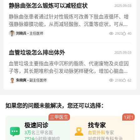
静脉曲张怎么锻炼可以减轻症状
2025.09.03
静脉曲张患者通过针对性锻炼可改善下肢血液循环、增
强静脉瓣膜功能，从而减轻酸胀、沉重等症状，可从有
氧运动、肌肉泵训练等维度
刘晓兵
主任医师
2923
40
血管垃圾怎么排出体外
2025.09.03
血管垃圾主要指血液中沉积的脂质、代谢废物及炎症因
子等，其长期堆积会引发动脉粥样硬化，增加心脑血管
疾病风险。科学排出血管垃
朱晓爽
副主任医师
2180
62
如果您的问题未能解决，您还可以选择：
三甲医生
1对1
极速问诊
找专家
3万
名三甲名医
血管外科
专家
7*24
小时极速响应
对症找医专科专治