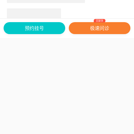
尖至最大限度，感受小腿后侧肌肉收缩，保
持5秒后放松，重复10次/组，每日3组。
回复快
3、柔韧性拉伸训练：
预约挂号
极速问诊
仰卧位，双腿伸直抬起至与墙面垂直，双
手环抱一侧大腿后侧，缓慢向胸部轻拉，感
受大腿后侧拉伸，保持30秒后换侧，每日2
次。
4、平衡与核心稳定性训练：
通过单腿站立、平板支撑等动作增强下肢
网站备案号：
京ICP备16049935号-8
关于我们
稳定性，减少因姿势不良导致的静脉淤滞。
Copyright ©2026 北京纵横无双科技有限公司 All rights reserved
广播电视节目制作经营许可证：
(京)字第09345号
单腿站立时，双手叉腰，患侧腿抬起离地10
互联网药品信息服务资格证书：
(京)网药械信息备字（2025）第 00017 号