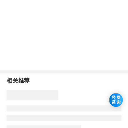
进下肢血液回流，建议每周进行3-5次、每次
30分钟以上的有氧运动，运动时保持心率在
最大心率的60%-70%。游泳时水的浮力可减
轻下肢压力，尤其适合中重度静脉曲张患
者；骑行时需调整座椅高度，避免膝关节过
度屈曲。
2、强化小腿肌肉泵功能：
相关推荐
踮脚尖：双脚与肩同宽，缓慢踮起脚跟至
最高点，停留3秒后缓慢放下，重复15-20
次/组，每日3组。
坐姿勾脚：端坐时双腿伸直，缓慢勾起脚