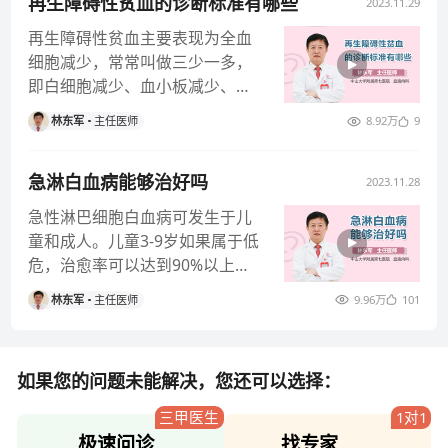
再生障碍性贫血的诊断标准有哪些
2023.11.29
再生障碍性贫血主要表现为全血
细胞减少，常常叫做三少一多，
即白细胞减少、血小板减少、红
细胞减少，淋巴细胞相对增多。
林东军
主任医师
8.92万
9
确诊主要
急淋白血病能够治好吗
2023.11.28
急性淋巴细胞白血病可发生于儿
童和成人。儿童3-9岁如果属于低
危，治愈率可以达到90%以上。
如果是成人分低危、中危、高
林东军
主任医师
9.96万
101
危。
如果您的问题未能解决，您还可以选择：
三甲医生
1对1
极速问诊
找专家