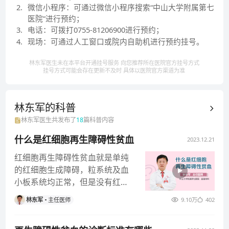
2
.
微信小程序：可通过微信小程序搜索“中山大学附属第七
医院”进行预约；
3
.
电话：可拨打0755-81206900进行预约；
4
.
现场：可通过人工窗口或院内自助机进行预约挂号。
林东军医生未在本平台开通挂号服务 向您推荐所在医院官方挂号方式
挂号方式可能会存在更新不及时 具体以医院官方渠道为准
林东军的
科普
林东军
医生共发布了
18
篇科普内容
什么是红细胞再生障碍性贫血
2023.12.21
红细胞再生障碍性贫血就是单纯
的红细胞生成障碍，粒系统及血
小板系统均正常，但是没有红细
胞的生成。 如果是儿童，要警惕
林东军
主任医师
9.10万
402
遗传性