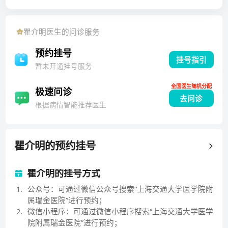
重症和疑难呼吸病诊治。任复旦大学呼吸病研究所副所
长，上海市老年医学研究所副所长。重点研究领域为免
瞿介明
医生的问诊服务
疫受损患者肺部感染病原学早期诊断及其技术研究，肺
部炎症与损伤分子机制及其综合干预。担任中国医师协
预约挂号
挂号指引
会呼吸医师分会副主任委员、 上海市医学会呼吸病学会
暂未开通挂号服务
副主任委员、华东地区肺部感染协作组主任委员、中华
全国医生随机分配
医学会全国呼吸病学会委员、中华医学会呼吸病学会肺
极速问诊
去问诊
部感染学组委员、上海市医学会内科学会委员、上海市
根据病情智能推荐医生
医学会感染和化疗专业委员会委员、上海市医学会呼吸
病学会肺部感染学组组长。作为负责人先后承担国家重
点基础研究项目课题（“973”项目），国家自然科学基金
瞿介明
的预约挂号
（4项），教育部骨干教师基金， 上海市科委基础研究
重点项目等十余项课题的研究。获教育部高等学校科技
瞿介明的挂号方式
进步奖二等奖、上海市科技进步奖二等奖、中华医学奖
1
.
公众号：可通过微信公众号搜索“上海交通大学医学院附
三等奖、上海市科技进步奖三等奖、上海市优秀选拔发
属瑞金医院”进行预约；
明三等奖共7次。
2
.
微信小程序：可通过微信小程序搜索“上海交通大学医学
院附属瑞金医院”进行预约；