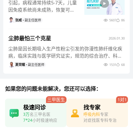
引起，病程通常持续5-7天，儿童
因免疫系统尚未成熟，恢复可能
稍慢，部分孩子还容易反复感
张威
副主任医师
5607
86
染。在
尘肺最怕三个克星
2026.01.30
尘肺是因长期吸入生产性粉尘引发的弥漫性肺纤维化疾
病，临床实践与医学研究证实，规范的综合治疗、科学
的康复管理、严格的病因阻
夏荣耀
副主任医师
1531
68
如果您的问题未能解决，您还可以选择：
三甲医生
1对1
极速问诊
找专家
3万
名三甲名医
呼吸内科
专家
7*24
小时极速响应
对症找医专科专治