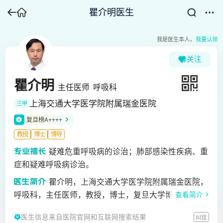
瞿介明医生
我是医生本人，
我要认领
关注
瞿介明
主任医师
呼吸科
上海交通大学医学院附属瑞金医院
三甲
复旦榜A++++
教授
博士
博导
疑难危重呼吸病的诊治；肺部感染性疾病、重
症和疑难呼吸病诊治。
瞿介明，上海交通大学医学院附属瑞金医院，
呼吸科，主任医师，教授，博士，复旦大学博士研究生
查看简介
导师和博士后导师。从事呼吸道疾病的临床诊治工作23
医生信息来自医院官网和互联网搜索结果
纠错
年，擅长疑难危重呼吸病的诊治，如肺部感染性疾病、