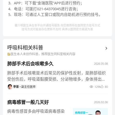
3
.
APP：可下载“金瑞医院”APP后进行预约；
4
.
电话：可拨打021-64370045进行咨询；
5
.
现场：可通过人工窗口或院内自助机进行预约挂号。
瞿介明医生未在本平台开通挂号服务 向您推荐所在医院官方挂号方式
挂号方式可能会存在更新不及时 具体以医院官方渠道为准
呼吸科相关
科普
医生本人未创作科普，推荐医生同科室相关内容
肺部手术后会咳嗽多久
2026.05.08
肺部手术后咳嗽是术后常见的保护性反射，是肺部组织
受创伤后，呼吸道黏膜受损、分泌物增多，身体排出异
物、促进肺部恢复的正常反
李澎
副主任医师
1296
80
病毒感冒一般几天好
2026.02.06
病毒性感冒多由呼吸道病毒感染