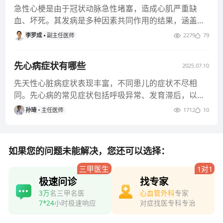
急性心梗是由于冠状动脉急性堵塞，造成心肌严重缺
血、坏死。其发病是多种因素共同作用的结果，涵盖生
活方式、身体潜在疾病等方面
李罗成
副主任医师
2279
79
先心病症状有哪些
2025.07.10
先天性心脏病症状表现丰富，不同患儿的症状不尽相
同。先心病的常见症状包括呼吸异常、发育滞后，以及
喂养艰难等，需要引起重视和
孙琦
主任医师
1712
10
如果您的问题未能解决，您还可以选择：
三甲医生
1对1
极速问诊
找专家
3万
名三甲名医
心血管外科
专家
7*24
小时极速响应
对症找医专科专治