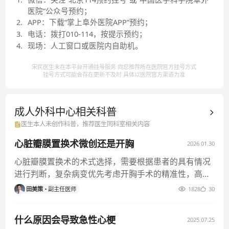
医院”公众号预约；
2
.
APP：下载“掌上阜外医院APP”预约；
3
.
电话：拨打010-114，按提示预约；
4
.
现场：人工窗口或医院内自助机。
宋民医生未在本平台开通挂号服务 向您推荐所在医院官方挂号方式
挂号方式可能会存在更新不及时 具体以医院官方渠道为准
成人外科中心相关
科普
医生本人未创作科普，推荐医生同科室相关内容
心脏瓣膜置换术微创还是开胸
2026.01.30
心脏瓣膜置换术的术式选择，需要根据患者的具有情况
进行判断，复杂病变优先考虑开胸手术的精准性，高龄
高危患者则侧重微创手术的
田美策
副主任医师
1828
30
什么原因会导致急性心梗
2025.07.25