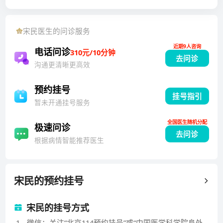
授，研究内容为冠状动脉旁路移植术静脉移植物的保
护，2003年获得北京协和医学院心外科博士学位。201
宋民
医生的问诊服务
0年被成人心脏外科中心聘为技术指导医师。擅长冠状
近期9人咨询
动脉搭桥（常温不停跳搭桥和体外循环下搭桥）、房颤
电话问诊
310元/10分钟
去问诊
外科治疗、心脏肿瘤、先天性心脏病等。2016年被评为
沟通更清晰更高效
阜外医院先进个人，2021年被评为第九批中央机关优秀
援疆干部。
预约挂号
挂号指引
暂未开通挂号服务
全国医生随机分配
极速问诊
去问诊
根据病情智能推荐医生
宋民
的预约挂号
宋民的挂号方式
1
.
微信：关注“北京114预约挂号”或“中国医学科学院阜外