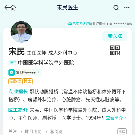
宋民医生
已实名认证
执业证编号
1101******3488
关注
宋民
主任医师
成人外科中心
中国医学科学院阜外医院
三甲
复旦榜A+++
副教授
博士
冠状动脉搭桥（常温不停跳搭桥和体外循环下
搭桥）、房颤外科治疗、心脏肿瘤、先天性心脏病等。
宋民，中国医学科学院阜外医院，成人外科中
心，主任医师，副教授，医学博士。1994年毕业于中山
查看简介
医科大学医疗系后，2000年考取北京协和医学院心外科
关注
昨日浏览
总浏览
纠错
博士研究生，师从我国著名心血管外科专家吴清玉教