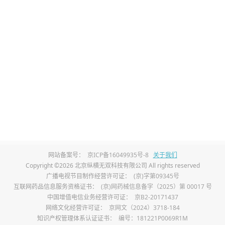
，呼吸频率会加快，且变得浅表。严重时
翼扇动、点头样呼吸等。这是因为心脏病
部血液回流不畅，出现淤血。
后：
相较于正常儿童，先心病患儿生长发育
，身高也可能落后于同龄人。心脏功能欠
足，新陈代谢受干扰，阻碍了正常的生长发
染：
由于心肺功能受影响，先心病患儿抵抗
网站备案号：
京ICP备16049935号-8
关于我们
Copyright ©2026 北京纵横无双科技有限公司 All rights reserved
道感染。频繁患上感冒、肺炎等疾病，且
广播电视节目制作经营许可证：
(京)字第09345号
互联网药品信息服务资格证书：
(京)网药械信息备字（2025）第 00017 号
长，严重影响孩子的健康和正常生活。
中国增值电信业务经营许可证：
京B2-20171437
网络文化经营许可证：
京网文（2024）3718-184
难：
先心病患儿常面临喂养困难问题。吃奶
知识产权管理体系认证证书：
编号：181221P0069R1M