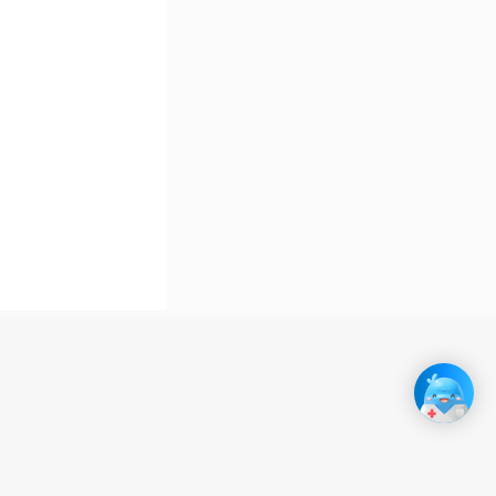
，会出现呼吸
变影响泵血功
较为迟缓。体
佳使得身体获
育节奏。
力较低，易反
每次感染后的
时容易疲倦，