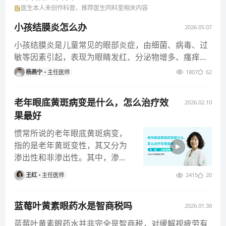
医生本人未创作科普，推荐医生同科室相关内容
小孩结膜炎怎么办
2026.05.07
小孩结膜炎是儿童常见的眼部炎症，由细菌、病毒、过
敏等因素引起，表现为眼睛发红、分泌物增多、瘙痒等
症状，治疗需结合生活护理
杨燕宁
主任医师
1807
62
老年眼底黄斑病变是什么，怎么治疗效
2026.02.10
果最好
惯常所说的老年眼底黄斑病变，
指的是老年黄斑变性，其又分为
渗出性和非渗出性。其中，渗出
性的老年黄斑变性又叫湿性老年
王红
主任医师
2415
20
黄斑变性
蓝莓叶黄素眼药水是智商税吗
2026.01.30
蓝莓叶黄素眼药水并非完全是智商税，对缓解视疲劳有