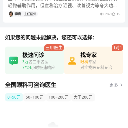
轻微辅助作用，但宣称治疗近视、改善视力等夸大功效
的产品则属于智商税范畴。
李爽
主任医师
2821
15
如果您的问题未能解决，您还可以选择：
三甲医生
1对1
极速问诊
找专家
3万
名三甲名医
眼科
专家
7*24
小时极速响应
对症找医专科专治
全国眼科可咨询医生
更多
0~50元
50~100元
100~200元
大于200元