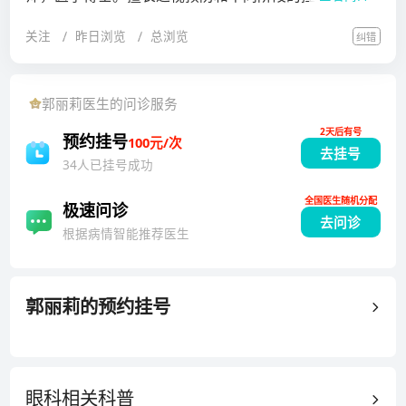
（角膜塑形镜）验配、儿童及成人斜视的手术及非手术
关注
昨日浏览
总浏览
纠错
矫治、双眼视觉功能异常的矫治、不同原因弱视的矫
治、眼球震颤、屈光不正（远视、散光、屈光参差）。
毕业于北京大学医学部。2009年获得博士学位后进入北
郭丽莉
医生的问诊服务
京大学人民医院眼科工作至今。在儿童近视防控、成人
2天后有号
及儿童斜视、远视、散光、屈光参差、眼球震颤、弱视
预约挂号
100元/次
去挂号
及低视力康复，双眼视觉功能异常的诊治方面积累了丰
34人已挂号成功
富的临床经验。2011年至今多次参加卫生部中华健康快
全国医生随机分配
车白内障扶贫工作，任医疗主任，拥有娴熟完备的显维
极速问诊
去问诊
外科手术技巧
根据病情智能推荐医生
郭丽莉
的预约挂号
眼科相关
科普