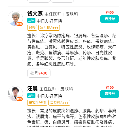
¥400
钱文燕
主任医师
皮肤科
去挂号
中日友好医院
三甲
精选
教授
复旦榜A+++
擅长：
诊疗掌跖脓疱病、银屑病、各型湿疹、结
节性痒疹、激素依赖性皮炎、痤疮、带状疱疹、
黄褐斑、白癜风、特应性皮炎、玫瑰糠疹、天疱
疮、斑秃、鱼鳞病、荨麻疹、药疹、日光性皮
炎、手足皲裂、多形红斑、老年性皮肤瘙痒、紫
癜、各种红斑性皮肤病等。
挂号
¥
400
¥100
汪晨
主任医师
皮肤科
去挂号
中日友好医院
三甲
精选
研究生导师
复旦榜A+++
擅长：
常见的皮肤病如湿疹、腋臭、药疹、荨麻
疹、银屑病、扁平苔癣等，色素性皮肤病如各种
色素斑、痣、白癜风等，感染性皮肤病及性病，