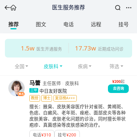
医生服务推荐
推荐
图文
电话
远程
挂号
1.5w
17.73w
医生开通服务
近期成功问诊
全国
皮肤科
疾病
筛选
¥
200
起
马蕾
主任医师
皮肤科
去咨询
中日友好医院
三甲
精选
教授
博士
复旦榜A+++
擅长：
腋臭、皮肤美容医疗针对雀斑、黄褐斑、
色痣、白癜风、老年斑、痤疮、面部皮炎等各种
皮肤美容、皮肤老化问题的诊治，同时擅长带状
疱疹、真菌感染等皮肤感染的治疗。
电话
¥
310
挂号
¥
200