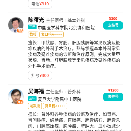
电话
¥
310
¥300
陈曙光
主任医师
基本外科
去挂号
中国医学科学院北京协和医院
三甲
精选
教授
复旦榜A++++
擅长：
甲状腺、胃肠、肝胆胰脾等常见疾病及疑
难疾病的外科手术治疗。熟练掌握基本外科常见
疾病及疑难疾病的诊断和治疗原则，完成大量甲
状腺、胃肠、肝胆胰脾等常见疾病及疑难疾病的
外科手术治疗。
挂号
¥
300
¥1200
吴海福
主任医师
普外科
去挂号
复旦大学附属中山医院
三甲
精选
副教授
复旦榜A++++
擅长：
普外科各种疾病的诊断及治疗，如胃癌、
胃间质瘤、结肠癌、直肠癌、胆囊结石、胆囊息
肉、门脉高压症、脾肿瘤、脾肿大、血小板减少