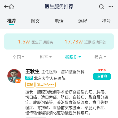
医生服务推荐
推荐
图文
电话
远程
挂号
1.5w
17.73w
医生开通服务
近期成功问诊
全国
科室
撕脱伤
筛选
¥310
王秋生
主任医师
疝和腹壁外科
去咨询
北京大学人民医院
三甲
精选
教授
复旦榜A+++
擅长：
腹腔镜微创手术治疗食管裂孔疝、膈疝、
切口疝、造口旁疝、脐疝、白线疝、腹直肌分离
症、腹股沟疝等，兼治胃食管反流病、贲门失弛
缓症、胃扭转、直肠前突或脱垂、结肠冗长症、
慢传输便秘等消化道功能性外科疾病。