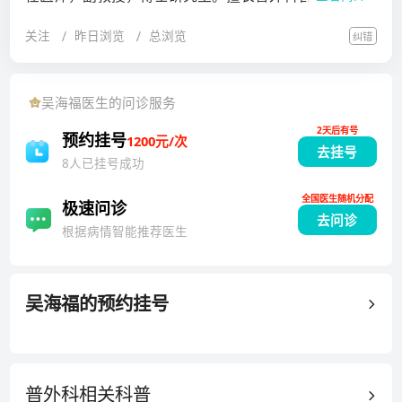
诊断及治疗，如胃癌、胃间质瘤、结肠癌、直肠癌、胆
关注
昨日浏览
总浏览
纠错
囊结石、胆囊息肉、门脉高压症、脾肿瘤、脾肿大、血
小板减少性紫癜等，尤其擅长肥胖和2型糖尿病的腹腔
镜手术治疗。发表论文38篇，SCI4篇。担任《临床外科
吴海福
医生的问诊服务
学》（七年制教材，上海高校“九五”重点教材）编写秘
2天后有号
书，参与7本书编写。承担上海市科学技术委员会课题1
预约挂号
1200元/次
去挂号
项。获得全国优秀论文竞赛获奖5次，95年获中山医院
8人已挂号成功
优秀青年医师奖，2001年获厉树雄教育奖三等奖，200
全国医生随机分配
4年获历树雄教育奖四等奖，2010年获理论课授课优秀
极速问诊
去问诊
教师，2011年获《2010年度中山医院优秀医保秘
根据病情智能推荐医生
书》，2014年获理论课授课优秀教师，2003年上海市
科学技术进步奖（一等奖）（主要完成人之一）。中国
医师协会外科医师分会肥胖及代谢外科医师委员会委
吴海福
的预约挂号
员、上海市医学会普外科分会减重及代谢外科学组委
员、上海市中西医结合学会围手术期专业委员会委员。
普外科相关
科普