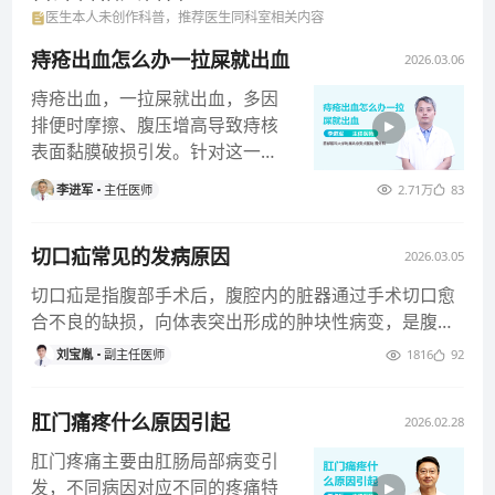
医生本人未创作科普，推荐医生同科室相关内容
痔疮出血怎么办一拉屎就出血
2026.03.06
痔疮出血，一拉屎就出血，多因
排便时摩擦、腹压增高导致痔核
表面黏膜破损引发。针对这一症
状，可采取以下科学处理措施。
李进军
主任医师
2.71万
83
一、基
切口疝常见的发病原因
2026.03.05
切口疝是指腹部手术后，腹腔内的脏器通过手术切口愈
合不良的缺损，向体表突出形成的肿块性病变，是腹部
手术后常见的并发症之一。
刘宝胤
副主任医师
1816
92
肛门痛疼什么原因引起
2026.02.28
肛门疼痛主要由肛肠局部病变引
发，不同病因对应不同的疼痛特