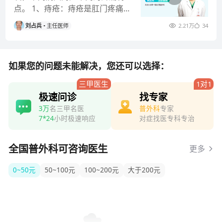
点。 1、痔疮：痔疮是肛门疼痛
常见诱因，多因久坐、便秘、饮
刘占兵
主任医师
2.21万
34
食不健
如果您的问题未能解决，您还可以选择：
三甲医生
1对1
极速问诊
找专家
3万
名三甲名医
普外科
专家
7*24
小时极速响应
对症找医专科专治
全国普外科可咨询医生
更多
0~50元
50~100元
100~200元
大于200元