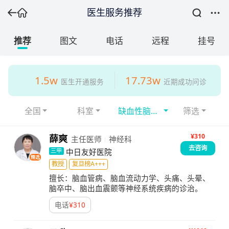
医生服务推荐
推荐
图文
电话
远程
挂号
1.5w
17.73w
医生开通服务
近期成功问诊
全国
科室
缺血性脑卒
筛选
中
¥310
薛爽
主任医师
神经科
去咨询
中日友好医院
三甲
精选
教授
复旦榜A+++
擅长：
脑血管病、脑血流动力学、头痛、头晕、
脑卒中、脑出血震颤等神经系统疾病的诊治。
电话
¥
310