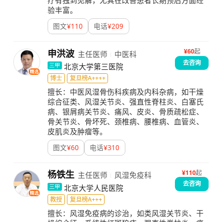
疗有独到见解，尤其在改善患者长期预后方面经
验丰富。
图文
¥
110
电话
¥
209
¥
60
起
申洪波
主任医师
中医科
去咨询
北京大学第三医院
三甲
精选
博士
复旦榜A++++
擅长：
中医风湿骨伤科疾病及内科杂病，如干燥
综合征类、风湿关节炎、强直性脊柱炎、白塞氏
病、银屑病关节炎、痛风、皮炎、骨质疏松症、
骨关节炎、骨坏死、颈椎病、腰椎病、血管炎、
皮肌炎及肿瘤等。
图文
¥
60
电话
¥
310
¥
110
起
杨铁生
主任医师
风湿免疫科
去咨询
北京大学人民医院
三甲
精选
教授
复旦榜A+++
擅长：
风湿免疫病的诊治，如类风湿关节炎、干