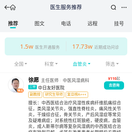
医生服务推荐
推荐
图文
电话
远程
挂号
1.5w
17.73w
医生开通服务
近期成功问诊
全国
科室
血管炎
筛选
¥
110
起
徐愿
主任医师
中医风湿病科
去咨询
中日友好医院
三甲
精选
副教授
研究生导师
复旦榜A+++
擅长：
中西医结合治疗风湿性疾病纤维肌痛综合
征，类风湿关节炎，强直性脊柱炎，痛风性关节
炎，干燥综合征，骨关节炎，产后风湿症等常见
及疑难病症；对系统性红斑狼疮，硬皮病，血管
炎，成人斯蒂尔病等复杂风湿病的中西医结合治