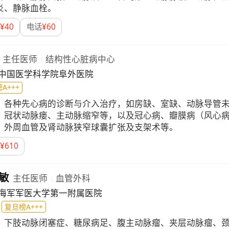
炎、静脉血栓。
¥
40
电话
¥
60
主任医师
结构性心脏病中心
中国医学科学院阜外医院
A+++
：
各种先心病的诊断与介入治疗，如房缺、室缺、动脉导管
、冠状动脉瘘、主动脉缩窄等，以及冠心病、瓣膜病（风心
、外周血管及肾动脉狭窄球囊扩张及支架术等。
¥
610
敏
主任医师
血管外科
海军军医大学第一附属医院
复旦榜A+++
：
下肢动脉闭塞症、糖尿病足、腹主动脉瘤、夹层动脉瘤、