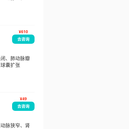
¥610
去咨询
未闭、肺动脉瓣
病球囊扩张
¥49
去咨询
颈动脉狭窄、肾