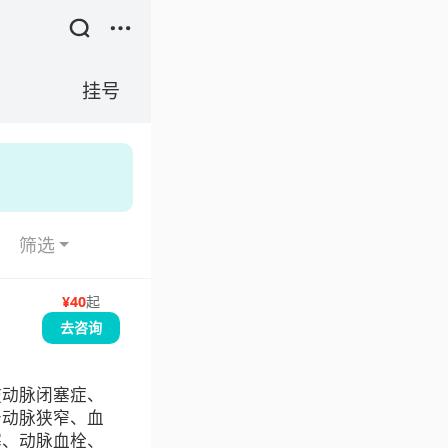
挂号
筛选
¥
40
起
去咨询
肢动脉闭塞症、
肾动脉狭窄、血
塞、动脉血栓、