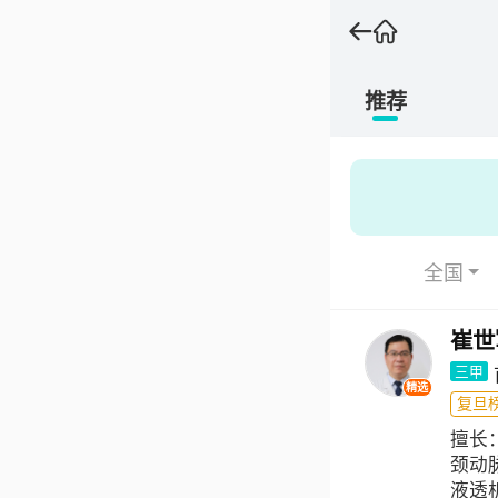
推荐
全国
崔世
三甲
精选
复旦榜
擅长
颈动
液透