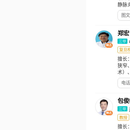
静脉
图文
郑宏
三甲
精选
复旦榜
擅长
狭窄
术）
电话
包俊
三甲
精选
教授
擅长