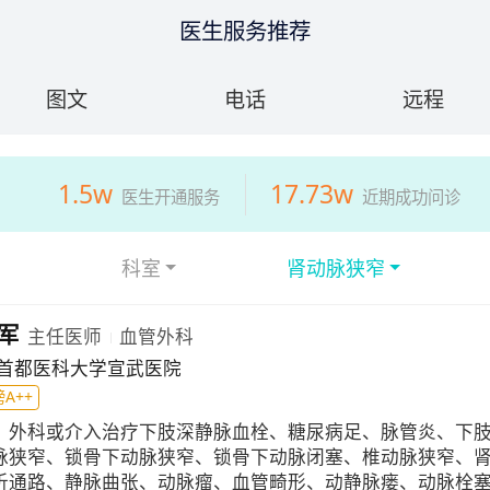
医生服务推荐
图文
电话
远程
1.5w
17.73w
医生开通服务
近期成功问诊
科室
肾动脉狭窄
军
主任医师
血管外科
首都医科大学宣武医院
A++
：
外科或介入治疗下肢深静脉血栓、糖尿病足、脉管炎、下
脉狭窄、锁骨下动脉狭窄、锁骨下动脉闭塞、椎动脉狭窄、
析通路、静脉曲张、动脉瘤、血管畸形、动静脉瘘、动脉栓