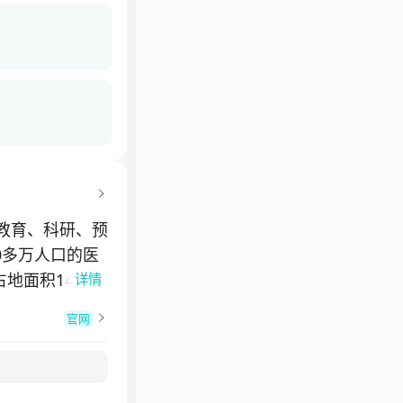
教育、科研、预
0多万人口的医
地面积143
详情
者78万余人
官网
医疗救援中心、
重症医学科、感