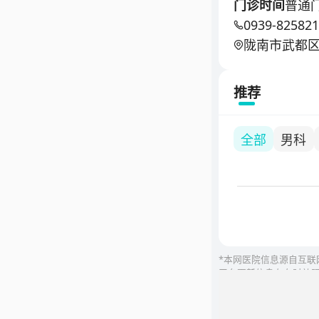
染性疾病科为
门诊时间
普通门诊
科、康复医学
0939-82582
科、新生儿科
陇南市武都区
推荐
全部
男科
*本网医院信息源自互
平台更新信息存在时效