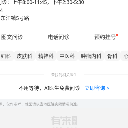
省级重点学科；病理科、妇科、产科、耳鼻喉科、超声医
：上午8:00-11:45，下午2:30-5:30
科、麻醉科、内分泌科、普外科、神经内科、神经外科、
14
、心内科、医学影像科等为全市重点专科。
东江镇5号路
图文问诊
电话问诊
预约挂号
妇科
皮肤科
精神科
中医科
肿瘤内科
骨科
未找到相关医生
不用等待，AI医生免费问诊
立即咨询
>
联网，仅作参考，就医请以当地医院实际情况为准。
限制，信息可能出现更新不及时。