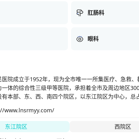
肛肠科
眼科
民医院成立于1952年，现为全市唯一一所集医疗、急救、
为一体的综合性三级甲等医院，承担着全市及周边地区30
设有本部、东、西、南四个院区，以东江院区为中心，总占
17万平方米。医院编制床位1500张，年接待门、急诊患
://www.lnsrmyy.com/
4.3万余人次。

科室46个、医技科室7个、职能科室28个，陇南市紧急
东江院区
西院区
康复医疗中心挂靠我院运营；骨科、泌尿外科、呼吸与危