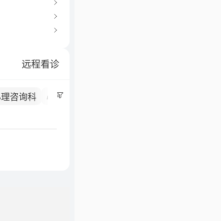
学科、医学检验
肾病科、消化内
远程看诊
心理咨询科
心血管内科
小儿内科