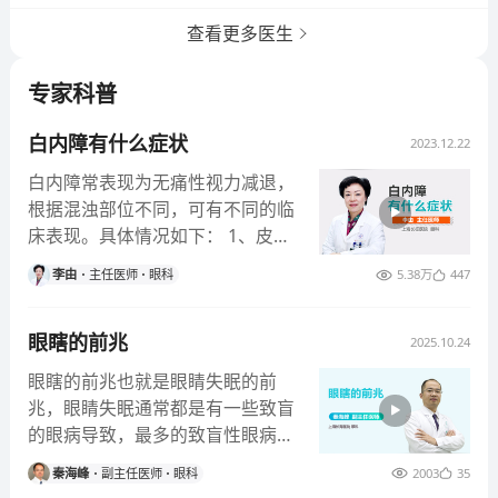
查看更多医生
专家科普
白内障有什么症状
2023.12.22
白内障常表现为无痛性视力减退，
根据混浊部位不同，可有不同的临
床表现。具体情况如下： 1、皮质
性白内障：以晶体皮质灰白色混浊
李由
主任医师
眼科
5.38万
447
为主要特征，从边缘向中间浑浊，
疾病早期不会对视力造成任何损
眼瞎的前兆
害； 2、核性白内障：疾病早期对
2025.10.24
视力即可产生影响，表现为不喜强
眼瞎的前兆也就是眼睛失眠的前
光，强光照射后瞳孔收缩，视力下
兆，眼睛失眠通常都是有一些致盲
降、对比敏感度差，颜色分辨不
的眼病导致，最多的致盲性眼病就
清。
是白内障，除了白内障之外，有青
秦海峰
副主任医师
眼科
2003
35
光眼或者有视网膜脱离，都是一些