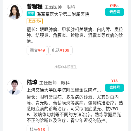
令人望而生畏，其在国内发展有限，此前在华东地区更
¥
49
起
曾程程
主治医师
眼科
是一片空白。令人欣慰的是，长征医院眼科25余来始终
去咨询
海军军医大学第二附属医院
三甲
盯住眼眶肿瘤不放，通过外学内联，以严谨的科学态度
复旦榜A
不畏艰险、知难而进、刻苦钻研，在基础研究和临床治
擅长：
眼眶肿瘤、甲状腺相关眼病、白内障、麦粒
疗等方面都相继取得了一系列的突破性成果，从而填补
肿、结膜炎、角膜炎、睑腺炎、泪囊炎等疾病的诊
了这一空白，并且形成了以眼眶肿瘤诊断和治疗为主的
治。
鲜明特色，使长征医院眼科在国内名声大振、独树一
图文
¥
49
电话
¥
109
帜，眼眶病的诊断与治疗水平、治愈率、手术数量以及
该领域的学术著作均在国内名列前茅。在眼眶疾病领
域，我们逐步形成了以眼眶肿瘤的手术治疗为龙头重
推荐非本院医生
点，以眼眶病的综合治疗、眼眶血管畸形的介入治疗、
眼眶骨折的修复治疗、眼眶整形美容的手术治疗为辅助
¥18
陆琼
主任医师
眼科
特色的发展格局。长征医院眼眶病诊治中心现拥有全套
去挂号
上海交通大学医学院附属瑞金医院卢湾
最先进的眼眶手术设备、高清晰度手术显微镜以及完备
分院
擅长：
眼科常见病、多发病的诊治，尤其对白内
的数码图像放大采集处理系统。依托长征医院雄厚的科
障、青光眼、葡萄膜炎等疾病，做到精准治疗；熟
研基础、先进的仪器设备资源，我中心在眼眶病影像学
悉眼底病的诊断治疗，可采取眼底激光、抗VEG
F、玻璃体切割等不同的方法治疗。熟练掌握屈光
诊断、手术学治疗、药物综合治疗等方面的研究拥有得
不正的诊断以及治疗，青少年近视的防控。
天独厚的优势，在眼眶肿瘤的基因治疗、眼眶血管畸形
的介入治疗等眼眶病研究的前沿领域均取得了突破性进
挂号
¥
18