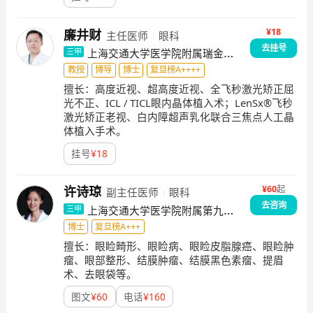
展，在眼眶病的影像学诊断、眼眶肿瘤的微损伤手术、
眼眶肿瘤手术的视功能保全、眼眶血管畸形的介入治
¥18
廉井财
主任医师
眼科
疗、甲状腺相关眼病的综合治疗等领域均达到国内领先
去挂号
上海交通大学医学院附属瑞金医
三甲
甚至国际先进水平。专家团队：程金伟---副主任医师，
院
教授
博导
博士
复旦榜A++++
副教授马晓晔----副主任医师，副教授李由---主任医师，
擅长：
高度近视、超高度近视、全飞秒激光矫正屈
教授蔡季平—主任医师，教授魏锐利—主任医师，教授
光不正、ICL / TICL眼内晶体植入术；LenSx®飞秒
激光矫正老视、白内障超声乳化联合三焦点人工晶
体植入手术。
挂号
¥
18
¥
60
起
许诗琼
副主任医师
眼科
去咨询
上海交通大学医学院附属第九人
三甲
民医院
博士
复旦榜A+++
擅长：
眼睑畸形、眼睑病、眼睑皮脂腺癌、眼睑肿
瘤、眼部整形、结膜肿瘤、结膜黑色素瘤、提眉
术、去眼袋等。
图文
¥
60
电话
¥
160