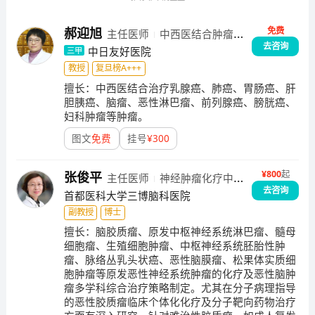
免费
郝迎旭
主任医师
中西医结合肿瘤
去咨询
内科
中日友好医院
三甲
教授
复旦榜A+++
擅长：
中西医结合治疗乳腺癌、肺癌、胃肠癌、肝
胆胰癌、脑瘤、恶性淋巴瘤、前列腺癌、膀胱癌、
妇科肿瘤等肿瘤。
图文
免费
挂号
¥
300
¥
800
起
张俊平
主任医师
神经肿瘤化疗中
去咨询
心
首都医科大学三博脑科医院
副教授
博士
擅长：
脑胶质瘤、原发中枢神经系统淋巴瘤、髓母
细胞瘤、生殖细胞肿瘤、中枢神经系统胚胎性肿
瘤、脉络丛乳头状癌、恶性脑膜瘤、松果体实质细
胞肿瘤等原发恶性神经系统肿瘤的化疗及恶性脑肿
瘤多学科综合治疗策略制定。尤其在分子病理指导
的恶性胶质瘤临床个体化化疗及分子靶向药物治疗