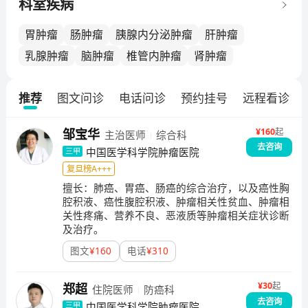
0种抗肿瘤新药成功上市，牵头研究者数、牵头临床研究
科室疾病
项目数、上市药品在国内持续蝉联第一，帮助广大肿瘤
患者找到了多种更新更优的治疗选择。目前，我院已建
胃肿瘤
肠肿瘤
胰腺内分泌肿瘤
肝肿瘤
立了完备的新药临床试验开展流程。所有临床试验在我
乳腺肿瘤
脑肿瘤
椎管内肿瘤
肾肿瘤
院启动前，均需由独立伦理委员会审查批准，并接受伦
理委员会的全程监督，以充分保护受试者的权益。所有
推荐
图文问诊
电话问诊
预约挂号
远程看诊
签署知情同意的受试者，临床试验门诊挂号费、住院
费、试验药物及相关检查全部免费。受试者可在GCP中
心的专门研究病房内接受治疗，由专职研究医护团队提
¥
160
起
邹宝华
主治医师
综合科
供全程医疗保障。出于对患者利益的保护，一个新药或
去咨询
中国医学科学院肿瘤医院
三甲
疗法在进入临床广泛使用前，必须被证实是安全有效
复旦榜A+++
的。临床试验是评价新药或疗法安全性和有效性的金标
擅长：
肺癌、胃癌、肠癌的综合治疗，以及癌性胸
准。随着对肿瘤发生发展认识的深入，不断有新的药物
腔积液、癌性腹腔积液、肿瘤相关性贫血、肿瘤相
诞生，肿瘤医生需要设计和开展不同阶段的临床试验来
关性疼痛、营养不良、恶液质等肿瘤相关症状诊断
及治疗。
验证新药的疗效。人类攻克肿瘤的点滴进步， 都离不开
临床试验的功劳。
图文
¥
160
电话
¥
310
¥
30
起
郑超
住院医师
防癌科
去咨询
中国医学科学院肿瘤医院
三甲