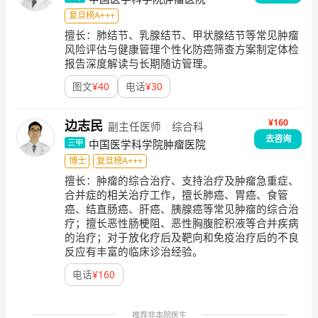
复旦榜A+++
擅长：
肺结节、乳腺结节、甲状腺结节等常见肿瘤
风险评估与健康管理个性化防癌筛查方案制定体检
报告深度解读与长期随访管理。
图文
¥
40
电话
¥
30
¥160
边志民
副主任医师
综合科
去咨询
中国医学科学院肿瘤医院
三甲
博士
复旦榜A+++
擅长：
肿瘤的综合治疗、支持治疗及肿瘤急重症、
合并症的相关治疗工作，擅长肺癌、胃癌、食管
癌、结直肠癌、肝癌、胰腺癌等常见肿瘤的综合治
疗；擅长恶性肠梗阻、恶性胸腹腔积液等合并疾病
的治疗；对于放化疗后及靶向和免疫治疗后的不良
反应有丰富的临床诊治经验。
电话
¥
160
推荐非本院医生