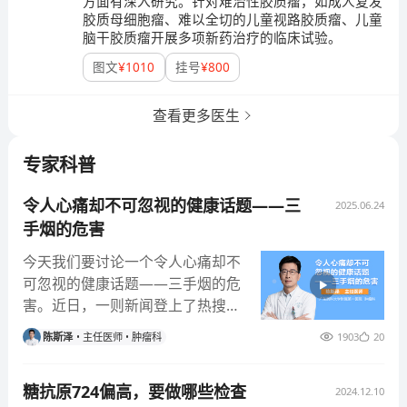
方面有深入研究。针对难治性胶质瘤，如成人复发
胶质母细胞瘤、难以全切的儿童视路胶质瘤、儿童
脑干胶质瘤开展多项新药治疗的临床试验。
图文
¥
1010
挂号
¥
800
查看更多医生
专家科普
令人心痛却不可忽视的健康话题——三
2025.06.24
手烟的危害
今天我们要讨论一个令人心痛却不
可忽视的健康话题——三手烟的危
害。近日，一则新闻登上了热搜：
[丈夫吸烟43年，妻子基因突变确
陈斯泽
主任医师
肿瘤科
1903
20
诊肺癌]。要知道，这位妻子从不
吸烟，生活规律，却因常年生活在
糖抗原724偏高，要做哪些检查
二手烟和三手烟的环境中，患上了
2024.12.10