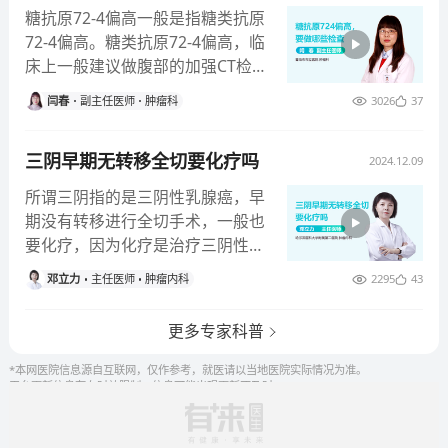
肺癌。三手烟，一个更隐蔽却同样
糖抗原72-4偏高一般是指糖类抗原
危险的存在。三手烟指的是吸烟者
72-4偏高。糖类抗原72-4偏高，临
吸烟后残留在衣物、墙壁、地毯、
床上一般建议做腹部的加强CT检
家具等表面的烟草残留物。这些残
查，来判断是否有胃癌、肠癌、胰
留物含有多种致癌物质，如尼古
闫春
副主任医师
肿瘤科
3026
37
腺癌等疾病，一般还建议做胃镜、
丁、重金属等，它们能在环境中存
肠镜检查，观察胃内或肠内是否有
在很长时间，对非吸烟者构成威
三阴早期无转移全切要化疗吗
异常的溃疡性或者是肿块样病变，
2024.12.09
胁。三手烟的危害不容小觑。研究
并且对于异常的病灶，还建议做病
所谓三阴指的是三阴性乳腺癌，早
显示，长期暴露在三手烟环境中的
理学免疫组化的检查，来判断患者
期没有转移进行全切手术，一般也
人，患肺癌的风险会增加。尤其是
具体的疾病类型。此外，糖类抗原
要化疗，因为化疗是治疗三阴性乳
儿童和婴幼儿，他们的免疫系统尚
72-4指标增高，一般还建议做盆腔
腺癌的一个重要的手段。在乳腺癌
未完全发育，更容易受到这些有害
加强CT的检查，必要时需要做宫
邓立力
主任医师
肿瘤内科
2295
43
的病理报告单上，通过免疫组织化
物质的影响。而且，三手烟的残留
腔镜检查，以判断被检查者是否患
学的染色，雌激素受体阴性、孕激
物还能通过皮肤接触和呼吸道吸入
有子宫内膜癌、宫颈癌或卵巢癌等
更多专家科普
素受体阴性，Her-2基因也是阴性
进入人体，增加患病风险。因此，
妇科的癌症疾病。除了做以上的检
的情况，所以叫三阴性的乳腺癌。
为了您和家人的健康，请务必重视
*本网医院信息源自互联网，仅作参考，就医请以当地医院实际情况为准。
查之外，部分患者还需要做颅脑核
在三阴性乳腺癌确诊之后，也会对
平台更新信息存在时效限制，信息可能出现更新不及时。
二手烟和三手烟的危害。戒烟不仅
磁共振或全身骨扫描的检查，来判
它进行分析，按照病灶大小，淋巴
是为了自己的健康，更是对家人的
断癌症病变是否已经发生了体内的
结转移和远处转移情况，可以将乳
保护。