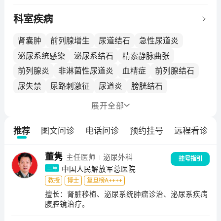
外科医学部于2020年6月28日正式挂牌成立，由第一医
学中心（解放军总医院本部）、第三医学中心（原武警
科室疾病
总医院），第四医学中心（原解放军第304医院），第
五医学中心（原解放军第307医院），第六医学中心
肾囊肿
前列腺增生
尿道结石
急性尿道炎
（原海军总医院），第七医学中心（原陆军总医院），
泌尿系统感染
泌尿系结石
精索静脉曲张
第八医学中心（原解放军第309医院）七个中心组成。
前列腺炎
非淋菌性尿道炎
血精症
前列腺结石
经过60多年的奋力拼搏，医学部现已发展成全军和全国
尿失禁
尿路刺激征
尿道炎
膀胱结石
领先、国际一流的泌尿外科中心，2020年全国医院专科
排行榜位居全国第2位。泌尿外科医学部现有高职专家3
膀胱肿瘤
输尿管结石
输尿管肿瘤
隐睾
展开
全部
6名，专业技术人员106人。是集临床、教学和科研于一
慢性前列腺炎
尿潴留
小阴茎
功能性尿失禁
体，设备齐全、技术力量雄厚、专业人才结构合理。现
推荐
图文问诊
电话问诊
预约挂号
远程看诊
前列腺脓肿
前列腺腺癌
上尿路结石
下尿路结石
有国家杰出青年基金获得者1人、中国青年科技奖1人、
求是杰出青年奖1人。学部培养了数千余名国内外泌尿外
睾丸疼痛
小阴茎畸形或阴茎发育不全
董隽
主任医师
泌尿外科
科专科医师，他们很多都成为世界各地医院泌尿外科学
挂号指引
中国人民解放军总医院
三甲
科带头人包括欧洲知名大学泌尿外科主任。医学部设结
石外科、肾脏外科、膀胱外科、前列腺外科、肾上腺外
教授
博士
复旦榜A++++
科和男科6个亚专科和专业组和1个研究所。年门诊量超
擅长：
肾脏移植、泌尿系统肿瘤诊治、泌尿系疾病
腹腔镜治疗。
过33万人次，年手术量超过10000例。先后承担国家86
3项目、国家“十一五”计划科技支撑项目等国家级、省部