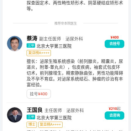
探查固定术、两性畸性矫形术、阴茎硬结症矫形术
等。
推荐非本院医生
¥400
蔡涛
副主任医师
泌尿外科
去挂号
北京大学第三医院
三甲
复旦榜A++++
擅长：
泌尿生殖系统感染（前列腺炎，精囊炎，尿
道炎，附睾-睾丸炎），包皮疾病，袖套式包皮环
切术，前列腺增生，精索静脉曲张，男性功能障碍
及不孕不育症。对泌尿系统结石、肿瘤的诊治有丰
富经验。
挂号
¥
400
¥
210
起
王国良
主任医师
泌尿外科
去咨询
北京大学第三医院
三甲
博士
复旦榜A++++