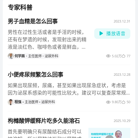
专家科普
男子血精是怎么回事
2023.12.31
男性在过性生活或者是手淫的时候，
播放语音
还有在梦遗的时候，发现射出来的精
液是淡红色、咖啡色或者是鲜血，这
种情况就称之为血精。如果这个精液
何学酉
主任医师
泌尿外科
5.02万
77
拿到实验室做化验，会发现精液里面
含有大量的红细胞。男性精液当中出
小便疼尿频繁怎么回事
2023.12.28
现血的原因，精液当中出现了血液，
就说明男性的精囊出现炎症，血精是
如果出现尿频，尿痛，甚至如果出现尿急症状，考虑是
男性精囊炎的特异性表现。一旦出现
因为泌尿系感染的可能性比较大。建议可以复查尿常规
了血精，就需要做超声检查，了解精
看尿里的白细胞是否有所有所升高，以及亚硝酸盐的水
程强
主治医师
泌尿外科
9.80万
50
囊的情况，还可以做精液的化验，看
平。治疗可以通过口服抗生素，一般是口服喹诺酮类的
看白细胞有没有增加。男性血精的治
抗生素，对于泌尿系的感染比较有效。如果口服奎诺酮
枸橼酸钾缓释片吃多久能溶石
疗，主要是抗炎和止血治疗。抗炎通
2025.10.29
类效果不好，可以通过做尿培养来明确敏感抗生素，进
常选择的是喹诺酮类的抗生素，像氧
而进一步更换抗生素，达到治疗效果。
首先要明确只有尿酸结石成分可以
氟沙星这类药物，止血药通常选择的