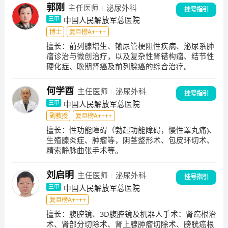
郭刚
主任医师
泌尿外科
（军队）级重点课题40余项。团队先后获国家科技进步
挂号指引
二等奖2项、何梁何利科学与技术进步奖1项、中华医学
中国人民解放军总医院
三甲
奖一等奖4项、军队及省部级奖项30余项。海南分部泌
博士
复旦榜A++++
尿外科：成立于2012年。科室配备有达芬奇机器人手术
擅长：
前列腺增生、输尿管梗阻性疾病、泌尿系肿
瘤诊治与微创治疗，以及复杂性肾错构瘤、结节性
系统、腹腔镜手术系统、钬激光和绿激光系统、碎石中
硬化症、晚期肾癌及前列腺癌的综合治疗。
心、尿动力室等先进设备，海南医院泌尿外科建立了国
内领先的前列腺癌、膀胱癌、肾癌多学科诊疗团队，和
何学酉
主任医师
泌尿外科
机器人腹腔镜及复杂泌尿系结石的治疗体系，完成了海
挂号指引
中国人民解放军总医院
三甲
南省首例机器人前列腺根治性切除术、机器人肾癌根治
副教授
复旦榜A++++
+下腔静脉取栓术、机器人全腔内膀胱根治性切除+正位
新膀胱术。
擅长：
性功能障碍（勃起功能障碍，慢性睪丸痛)、
生殖腺炎症、肿瘤等，阴茎整形术、包皮环切术、
精索静脉曲张手术等。
刘启明
主任医师
泌尿外科
挂号指引
中国人民解放军总医院
三甲
复旦榜A++++
擅长：
腹腔镜、3D腹腔镜及机器人手术：肾癌根治
术、肾部分切除术、肾上腺肿瘤切除术、膀胱癌根