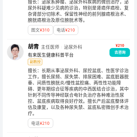
擅长：
泌尿系肿瘤、泌尿外科疾病的微创治疗，泌
尿外科疑难少见病的诊治，特别是肾癌伴癌栓、复
杂肾部分切除术、保留性神经的前列腺癌根治术、
膀胱癌根治及原位膀胱术等。
图文
¥
310
电话
¥
210
¥210
胡青
主任医师
泌尿外科
去咨询
有来医生健康科普平台
副教授
擅长：
长期从事泌尿外科、尿控盆底、性医学诊治
工作，擅长尿频、尿失禁、排尿困难、盆底脏器脱
垂、间质性膀胱炎/慢性盆腔痛、两性性功能障
碍、更年期综合征等疾病的中西医结合诊治，其中
针刺不同传导神经联合电针灸治疗各种难治性尿
控、盆底疾病取得良好疗效。擅长产后盆底整体评
估及康复，以及各种尿失禁、盆底私密微创手术治
疗。
电话
¥
210