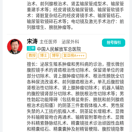
治术、前列腺根治术、肾盂输尿管成型术、输尿管
重建手术等；经皮肾镜及输尿管镜、输尿管软镜手
术：肾脏复杂结石的经皮肾镜手术、输尿管结石、
输尿管软镜碎石术等；电切镜及激光手术治疗：前
列腺增生、膀胱肿瘤等。
宋涛
主任医师
泌尿外科
挂号指引
中国人民解放军总医院
三甲
教授
博士
博导
复旦榜A++++
擅长：
泌尿生殖系肿瘤和男科病的诊治，擅长微创
腹腔镜手术的肾癌根治性切除术、保留肾单位的肾
部分切除术、肾上腺肿瘤切除术、根治性膀胱全切
各种尿流改道术、前列腺癌根治术，单孔后腹腔镜
肾根治性切除术、肾上腺肿瘤切除术；机器人辅助
的腹腔镜肾部分切除术、膀胱根治性切除术等；男
性勃起功能障碍（包括骨盆骨折、膀胱和前列腺癌
根治术后阳痿）的阴茎三件套假体植入术、男性尿
失禁的人工括约肌植入术、阴茎延长增粗术、显微
外科输精管吻合再通术、输精管附睾吻合术、显微
外科精索静脉结扎术、精囊镜技术诊治顽固性血精
和精囊结石、精囊囊肿及射精管梗阻、腹腔镜隐睾