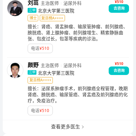
¥510
刘茁
主治医师
泌尿外科
去咨询
北京大学第三医院
三甲
博士
复旦榜A++++
擅长：
肾癌、肾盂肿瘤、输尿管肿瘤、前列腺癌、
膀胱癌、肾上腺肿瘤、前列腺增生、精索静脉曲
张、包皮过长，包茎等疾病的诊治。
电话
¥
510
¥510
颜野
主治医师
泌尿外科
去咨询
北京大学第三医院
三甲
复旦榜A++++
擅长：
泌尿系肿瘤手术，前列腺癌全程管理，晚期
肾癌、膀胱癌、输尿管癌、肾盂癌及前列腺癌的化
疗，免疫治疗。
电话
¥
510
查看更多医生