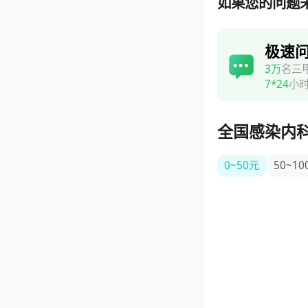
如果您的问题
极速
3万
名三
7*24
小
全国感染内
0~50元
50~10