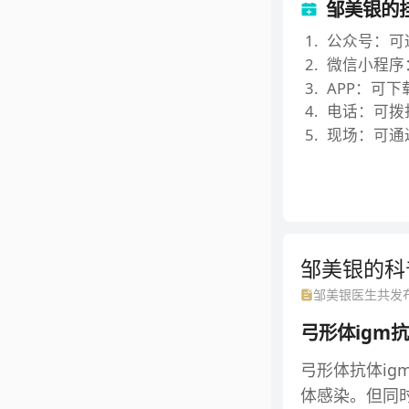
邹美银的
1
.
公众号：可
2
.
微信小程序
3
.
APP：可下
4
.
电话：可拨打
5
.
现场：可通
邹美银的
科
邹美银
医生共发
弓形体igm
弓形体抗体ig
体感染。但同时