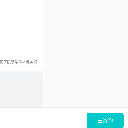
民医院
感染科
>
邹美银
去咨询