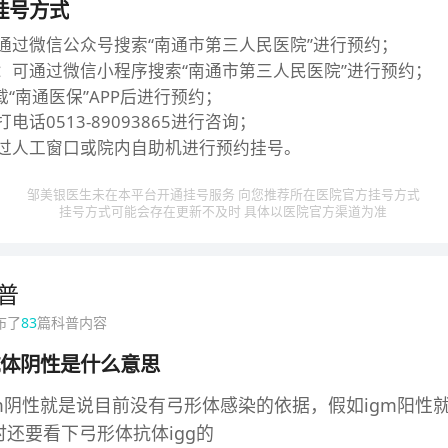
挂号方式
通过微信公众号搜索“南通市第三人民医院”进行预约；
：可通过微信小程序搜索“南通市第三人民医院”进行预约；
载“南通医保”APP后进行预约；
电话0513-89093865进行咨询；
过人工窗口或院内自助机进行预约挂号。
邹美银医生未在本平台开通挂号服务 向您推荐所在医院官方挂号方式
挂号方式可能会存在更新不及时 具体以医院官方渠道为准
普
布了
83
篇科普内容
抗体阴性是什么意思
m阴性就是说目前没有弓形体感染的依据，假如igm阳性
还要看下弓形体抗体igg的