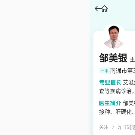
邹美银
主
南通市第
三甲
艾滋
查等疾病诊治
邹美
接种、肝硬化
任中华医学会
关注
昨日浏