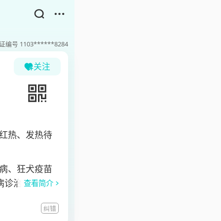
证编号
1103******8284
关注
红热、发热待
病、狂犬疫苗
病诊治。目前担
查看简介
员等。
纠错