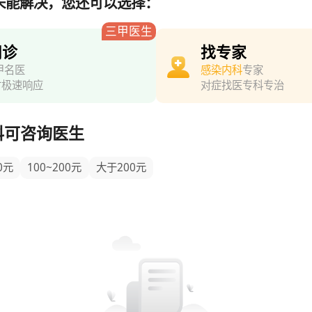
未能解决，您还可以选择：
三甲医生
问诊
找专家
甲名医
感染内科
专家
时极速响应
对症找医专科专治
科可咨询医生
0元
100~200元
大于200元