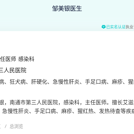
邹美银医生
已实名认证
执业
任医师
感染科
三人民医院
病、狂犬病、肝硬化、急慢性肝炎、手足口病、麻疹、猩
。
银，南通市第三人民医院，感染科，主任医师。擅长艾滋
、急慢性肝炎、手足口病、麻疹、猩红热、发热待查等疾
热带病和寄生虫分会艾滋病学组委员、江苏省免疫学会委
览
总浏览