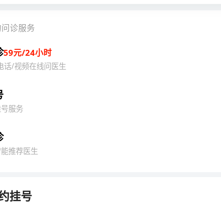
的问诊服务
诊
59元/24小时
电话/视频在线问医生
号
挂号服务
诊
智能推荐医生
约挂号