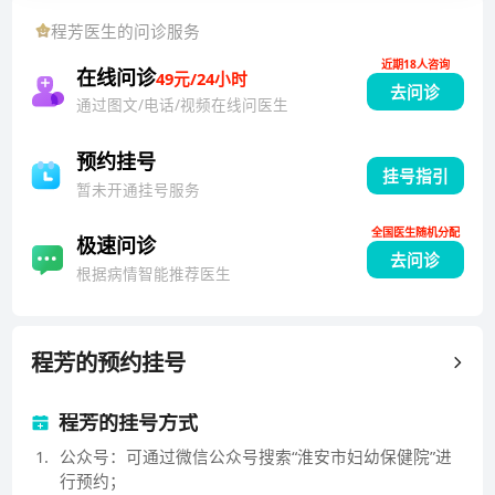
盆底整复分会理事、中华预防医学会妇女保健分会盆底
程芳
医生的问诊服务
学组委员、江苏省预防医学会保健分会盆底学组委员。
近期18人咨询
先后两次赴法国蒙彼利埃、尼姆医院及比利时自由大学
在线问诊
49元/24小时
去问诊
盆底中心学习，运用CMLV技术治疗薄型子宫内膜不孕
通过图文/电话/视频在线问医生
症的研究获得2014年江苏省妇幼保健新技术引进二等
奖；为了解决困扰女性生活的产后腰骶及盆腔疼痛问
预约挂号
挂号指引
题，运用触发点技术+仿生物理电刺激技术在国内首创
暂未开通挂号服务
了独特的肌筋膜治疗方法，于2015年再次获得江苏省妇
全国医生随机分配
幼保健新技术引进二等奖。
极速问诊
去问诊
根据病情智能推荐医生
程芳
的预约挂号
程芳的挂号方式
1
.
公众号：可通过微信公众号搜索“淮安市妇幼保健院”进
行预约；