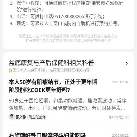
2
.
微信小程序：可通过微信小程序搜索“淮安市妇幼保健
院”进行预约；
3
.
电话：可拨打电话0517-80888265进行咨询；
4
.
现场：可通过人工窗口或院内自助机进行预约挂号。
程芳医生未在本平台开通挂号服务 向您推荐所在医院官方挂号方式
挂号方式可能会存在更新不及时 具体以医院官方渠道为准
盆底康复与产后保健科相关
科普
医生本人未创作科普，推荐医生同科室相关内容
本人50岁有肌瘤结节，正处于更年期
2026.07.07
阶段能吃COEK更年舒吗?
50岁处于围绝经期，卵巢功能减退、雌激素波动，常伴
随燥热、出汗、睡眠易醒或情绪波动。若同时体检发现
子宫肌瘤或乳腺结节，调
张文静
副主任医师
892
83
右旋糖酐铁口服溶液孕妇能吃吗
2026.06.22