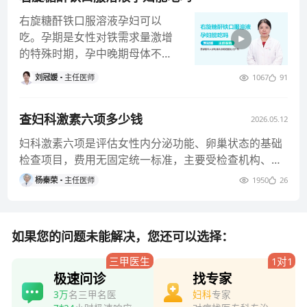
右旋糖酐铁口服溶液孕妇可以
吃。孕期是女性对铁需求量激增
的特殊时期，孕中晚期母体不仅
要满足自身所需，还要为胎儿发
刘冠媛
主任医师
1067
91
育提供大量
查妇科激素六项多少钱
2026.05.12
妇科激素六项是评估女性内分泌功能、卵巢状态的基础
检查项目，费用无固定统一标准，主要受检查机构、检
测方式、地区、配套服务等
杨秦荣
主任医师
1950
26
如果您的问题未能解决，您还可以选择：
三甲医生
1对1
极速问诊
找专家
3万
名三甲名医
妇科
专家