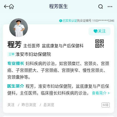
程芳医生
已实名认证
执业证编号
1103******5346
关注
程芳
主任医师
盆底康复与产后保健科
淮安市妇幼保健院
三甲
妇科疾病的诊治，如宫颈糜烂、宫颈炎、宫颈
癌、子宫颈肥大、子宫颈癌、宫颈狭窄、慢性宫颈炎、
宫颈囊肿等。
程芳，淮安市妇幼保健院，盆底康复与产后保
健科，主任医师。临床擅长妇科疾病的诊治，如宫颈糜
查看简介
烂、宫颈炎、宫颈癌、子宫颈肥大、子宫颈癌、宫颈狭
关注
昨日浏览
总浏览
纠错
窄、慢性宫颈炎、宫颈囊肿等。为中华预防医学会盆底
疾病防治项目疑难病症专家组成员、全国美容整形协会