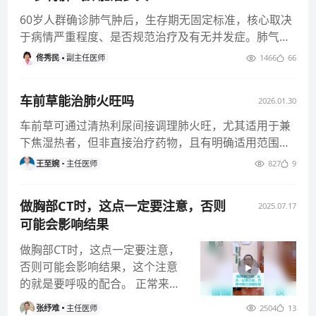
60岁人群确诊肺气肿后，生存期无固定标准，核心取决
于病情严重程度、是否规范治疗及有无并发症。肺气肿
是慢性阻塞性肺疾病的重
佟秀民
副主任医师
1466
66
车前草能治肺火旺吗
2026.01.30
车前草可通过清热利尿间接调理肺火旺，尤其适用于兼
下焦湿热者，但非直接治疗药物，且有明确适用范围。
肺火重症、虚火及脾胃虚寒
王至婉
主任医师
827
9
做胸部CT时，这点一定要注意，否则
2025.07.17
可能会影响结果
做胸部CT时，这点一定要注意，
否则可能会影响结果，这个注意
的就是要呼吸的配合。 正常来说
当扫描床移动的时候，机器都会
张纾难
主任医师
2504
13