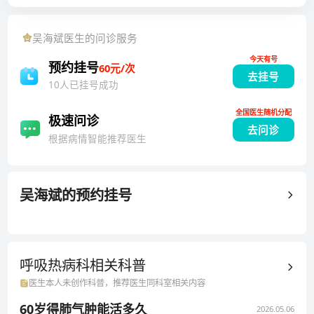
疾病、感冒；中医药治疗鼻炎、鼻窦炎、外感热病、慢
性咳嗽、肺炎、新冠肺炎、哮喘、慢阻肺、肺气肿、支
吴海斌
医生的问诊服务
气管扩张症、肺纤维化、肺结节等呼吸系统疾病。世界
今天有号
中联呼吸病专业委员会第三届理事会理事，中华中医药
预约挂号
60元/次
去挂号
学会感染病分会第六届委员会青年委员，中华中医药学
10人已挂号成功
会肺系病分会第二届委员会青年委员，二十余年专业诊
全国医生随机分配
疗各类呼吸系统疾病及热病，积累了丰富的临床经验。
极速问诊
去问诊
根据病情智能推荐医生
吴海斌
的预约挂号
呼吸热病科相关
科普
医生本人未创作科普，推荐医生同科室相关内容
60岁得肺气肿能活多久
2026.05.06