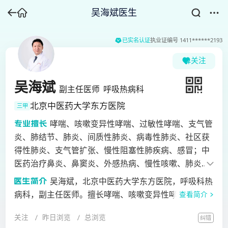
吴海斌医生
已实名认证
执业证编号
1411******2193
关注
吴海斌
副主任医师
呼吸热病科
北京中医药大学东方医院
三甲
哮喘、咳嗽变异性哮喘、过敏性哮喘、支气管
炎、肺结节、肺炎、间质性肺炎、病毒性肺炎、社区获
得性肺炎、支气管扩张、慢性阻塞性肺疾病、感冒；中
医药治疗鼻炎、鼻窦炎、外感热病、慢性咳嗽、肺炎、
新冠肺炎、哮喘、慢阻肺、肺气肿、支气管扩张症、肺
吴海斌，北京中医药大学东方医院，呼吸科热
纤维化、肺结节等呼吸系统疾病。
病科，副主任医师。擅长哮喘、咳嗽变异性哮喘、过敏
查看简介
性哮喘、支气管炎、肺结节、肺炎、间质性肺炎、病毒
关注
昨日浏览
总浏览
纠错
性肺炎、社区获得性肺炎、支气管扩张、慢性阻塞性肺