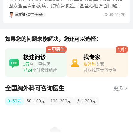
est杂志section 编委、Journal of Thoracic Disease编
因素涵盖胃部疾病、肋软骨炎症，甚至心脏方面问题
委、器官移植杂志编委、中华胸部外科电子杂志中青年
等。针对不同病因，治疗手段
王方敏
副主任医师
2044
75
编委。
如果您的问题未能解决，您还可以选择：
三甲医生
1对1
极速问诊
找专家
3万
名三甲名医
胸外科
专家
7*24
小时极速响应
对症找医专科专治
全国胸外科可咨询医生
更多
0~50元
50~100元
100~200元
大于200元