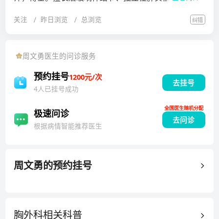
胸部恶性肿瘤，如肺上沟瘤、进展期恶性间皮瘤、胸顶
期肺癌的胸腔镜微创手术治疗以及气胸、肺大疱等肺部
部纵隔肿瘤的初始手术治疗；终末期肺疾病，如特发性
关注
昨日浏览
总浏览
纠错
良性疾病及胸壁良、恶性肿瘤微创手术治疗。纵隔肿
肺纤维化、慢性阻塞性肺疾病、肺动脉高压、肺淋巴管
瘤，如胸腺瘤、胸腺癌、胸腺囊肿、畸胎瘤、神经源性
平滑肌瘤病等的肺移植治疗，包括单肺移植，双肺移
肿瘤等的手术及微创手术治疗。特别擅长局部晚期肺癌
周文勇
医生的问诊服务
植，肺再移植，活体肺移植；食管癌及食管良性肿瘤的
化疗、靶向或免疫诱导治疗后的手术治疗，及高局部分
微创手术治疗。
期T3/T4胸部恶性肿瘤，如肺上沟瘤、进展期恶性间皮
预约挂号
1200元/次
去挂号
瘤、胸顶部纵隔肿瘤的初始手术治疗；终末期肺疾病，
4人已挂号成功
如特发性肺纤维化、慢性阻塞性肺疾病、肺动脉高压、
全国医生随机分配
肺淋巴管平滑肌瘤病等的肺移植治疗，包括单肺移植，
极速问诊
去问诊
双肺移植，肺再移植，活体肺移植；食管癌及食管良性
根据病情智能推荐医生
肿瘤的微创手术治疗。毕业于同济大学获外科学博士学
位，上海交通大学博士后流动站出站。以高级访问学者
身份赴加拿大伦多总院及附属Latner Thoracic Surgery
周文勇
的预约挂号
Research Laboratory开展研究工作。目前就职于上海
交通大学附属胸科医院(上海市胸科医院)胸外科，担任
胸外科主任助理。主要聚焦于胸部良、恶性疾病以外科
胸外科相关
科普
手术为主的综合治疗。年手术量1000例以上，累计手术