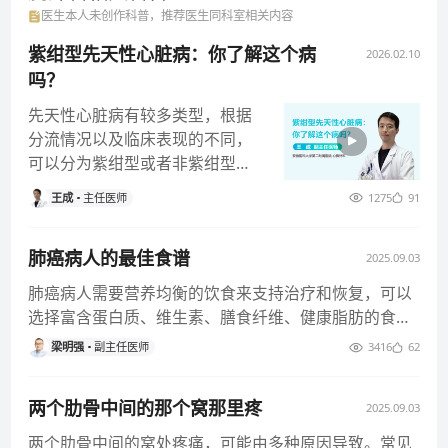
近万例，手术并发症发生率显著低于同期国内先进胸外
医生本人未创作科普，推荐医生同科室相关内容
科发生水平。肺移植手术作为治疗终末期肺疾病唯一有
紫绀型先天性心脏病：你了解这个病
2026.02.10
效的治疗手段，因其手术复杂性，被视为胸外科手术的
吗？
皇冠。作为上海市胸科医院肺移植团队的核心成员，本
先天性心脏病有较多类型，根据
人长期从事临床肺移植手术及免疫抗排异治疗，手术技
分流情况以及临床表现的不同，
术娴熟。主持中国博士后科学基金面上项目、国家自然
可以分为紫绀型或者非紫绀型的
科学基金青年项目/面上项目、上海市卫计委项目、上海
先天性心脏病。其中紫绀型先天
市科委项目。目前牵头开展多项临床研究。获得上海高
王成
主任医师
1275
91
性心脏病
校中青年教师国外访学进修计划、上海交通大学王宽诚
医学奖励基金资助。在国内外胸外科杂志发表论文30余
肺癌病人的最佳食谱
2025.09.03
篇、其中SCI收录论文20余篇，参编多部胸外科专著，
肺癌病人需要营养均衡的饮食来支持治疗和恢复，可以
国内外学术会议发言10余次，获得实用专利发明3项。
选择富含蛋白质、维生素、膳食纤维、健康脂肪的食
分别入选上海市胸科医院医师类人才培养计划和管理类
物，合理的食谱有助于增强免
梁明强
副主任医师
3416
62
人才培养计划，获得上海市胸科医院优秀青年人才，上
海市胸科医院优秀共产党员等荣誉。中国医药教育协会
肺部肿瘤专委会委员、国际心肺移植协会会员、国际肺
两个肋骨中间的那个窝那里疼
2025.09.03
癌协会会员、欧洲胸外科医师协会会员、Shanghai Ch
两个肋骨中间的窝处疼痛，可能由多种原因导致。常见