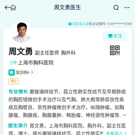
周文勇医生
已实名认证
执业证编号
1103******3769
关注
周文勇
副主任医师
胸外科
上海市胸科医院
三甲
复旦榜A
博士
磨玻璃样结节、孤立性肺实性结节及早期肺癌
的胸腔镜微创手术治疗以及气胸、肺大疱等肺部良性疾
病及胸壁良、恶性肿瘤微创手术治疗。纵隔肿瘤，如胸
腺瘤、胸腺癌、胸腺囊肿、畸胎瘤、神经源性肿瘤等的
手术及微创手术治疗。特别擅长局部晚期肺癌化疗、靶
周文勇，上海市胸科医院，胸外科，副主任医
向或免疫诱导治疗后的手术治疗，及高局部分期T3/T4
师，博士。擅长磨玻璃样结节、孤立性肺实性结节及早
查看简介