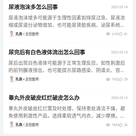
尿液泡沫多怎么回事
2025.03.14
尿液泡沫增多可能源于生理性因素如排尿过急、尿液浓
缩或尿道分泌物增加，也可能是肾脏疾病、泌尿系统感
染或肝胆疾病等病理状况所
孔良
主任医师
2197
91
尿完后有白色液体流出怎么回事
2025.03.14
尿后出现白色液体可能源于正常生理反应，如性刺激后
的前列腺液排出，也可能提示尿路感染、阴道炎、宫颈
炎或前列腺炎等健康问题。
孔良
主任医师
1932
29
睾丸外皮破皮红烂破皮怎么办
2025.03.14
睾丸外皮破皮红烂需及时处理，保持患处清洁干燥，避
免使用刺激性产品，选择柔软透气内衣，减少摩擦。根
据病因，遵医嘱使用药膏或
孔良
主任医师
1824
26