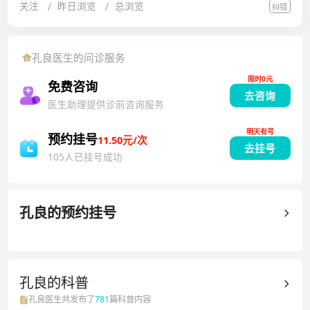
关注
昨日浏览
总浏览
纠错
欲减退、不育症、性传播疾病及女性排尿异常等的诊治
具有丰富的临床经验，尤其擅长常见男科疾病的临床诊
治，如阳痿、早泄、男性性功能障碍、慢性前列腺炎、
孔良
医生的问诊服务
男性不育等疾病具有深入的研究。1985年毕业于第二军
限时0元
医大学临床医疗系，1985年8月～1988年7月工作于解
免费咨询
去咨询
放军八五医院，1988年9月～至今就任于上海交通大学
医生助理提供诊前咨询服务
医学院附属新华医院泌尿外科，是我国治疗男性性功能
明天有号
障碍领域的权威专家。长期致力于学术科研攻关，在国
预约挂号
11.50元/次
去挂号
家级杂志发表《经尿道电汽化术治疗中晚期前列腺
105人已挂号成功
癌》、《前列腺腔内术后尿道狭窄原因及处理》等各种
论文20余篇。作为泌尿外科/男科领域的资深专家，不
仅能够进行精准的疾病诊断，对症制定个性化诊疗方
孔良
的预约挂号
案，还能提供相应的治疗建议和干预，以维护男性患者
的生殖健康和生活质量，凭借专业知识和人文关怀为广
大男性病友提供医疗支持，帮助他们克服各种健康挑
孔良的
科普
战，以高度的事业心和责任感备受患者信赖好评。
孔良
医生共发布了
781
篇科普内容