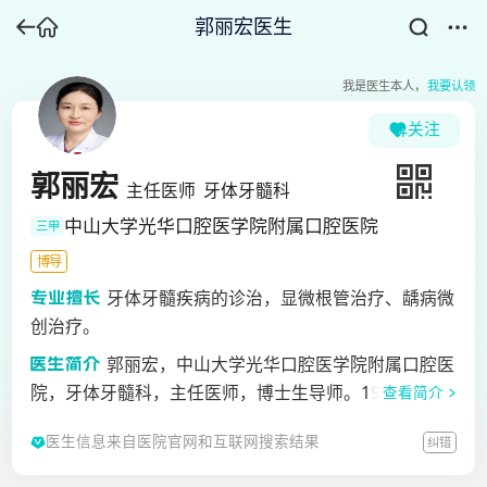
郭丽宏医生
我是医生本人，
我要认领
关注
郭丽宏
主任医师
牙体牙髓科
中山大学光华口腔医学院附属口腔医院
三甲
博导
牙体牙髓疾病的诊治，显微根管治疗、龋病微
创治疗。
郭丽宏，中山大学光华口腔医学院附属口腔医
院，牙体牙髓科，主任医师，博士生导师。1989年-199
查看简介
6年，华西医科大学口腔医学院（四川大学华西口腔医
医生信息来自医院官网和互联网搜索结果
纠错
学院），口腔医学七年制，获医学学士及硕士学位。19
97年-2000年，华西医科大学口腔医学院（四川大学华