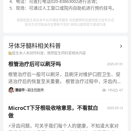
4
.
电话：可拨打电话020-83863002进行咨询；
5
.
现场：可通过人工窗口或院内自助机进行预约挂号。
郭丽宏医生未在本平台开通挂号服务 向您推荐所在医院官方挂号方式
挂号方式可能会存在更新不及时 具体以医院官方渠道为准
牙体牙髓科相关
科普
医生本人未创作科普，推荐医生同科室相关内容
根管治疗后可以刷牙吗
2025.07.01
根管治疗后一般可以刷牙，且刷牙对维护口腔卫生、促
进治疗后的恢复至关重要。 根管治疗过程中，牙齿内部
的牙髓组织被清除，牙体
潘益华
副主任医师
1952
67
MicroCT下牙根吸收啥意思，不看就白
2025.03.12
做
⚡牙齿问题，可关乎我们每个人的健康，不知道大家对