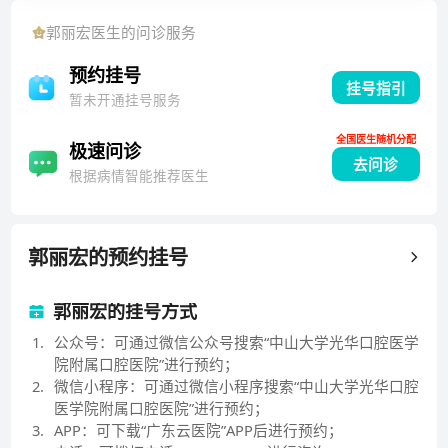
西口腔医学院），口腔内科，获医学博士学位。2000
郭丽宏
医生的问诊服务
年-2003年，第四军医大学口腔医学院（第四军医大学
口腔医院），口腔内科，从事博士后研究工作。2004年
预约挂号
挂号指引
入选北京市科技新星，2007年-2007年 美国UCLA牙学
暂未开通挂号服务
院，访问学者。2009年入选北京大学医学部青年人才奖
全国医生随机分配
励计划。2010年-2014年，美国UCLA牙学院，从事博士
极速问诊
去问诊
后研究工作。2016年至今在中山大学附属口腔医院，从
根据病情智能推荐医生
事医、教、研三方面工作。擅长牙体牙髓疾病的诊治，
显微根管治疗、龋病微创治疗。主持国家自然科学基金
5项、中国博士后科学基金1项、省部级项目1项，在国
郭丽宏
的预约挂号
内外专业期刊发表论文62篇，参编专著1部，作为主要
完成人获四川省科技进步奖二等奖1项。
郭丽宏的挂号方式
1
.
公众号：可通过微信公众号搜索“中山大学光华口腔医学
院附属口腔医院”进行预约；
2
.
微信小程序：可通过微信小程序搜索“中山大学光华口腔
医学院附属口腔医院”进行预约；
3
.
APP：可下载“广东云医院”APP后进行预约；