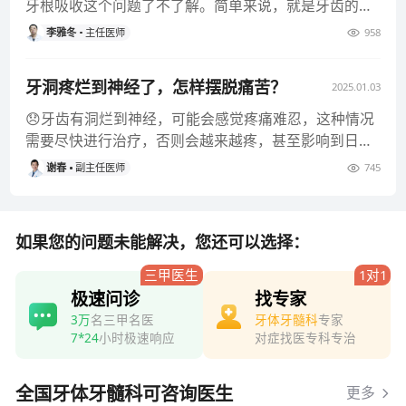
牙根吸收这个问题了不了解。简单来说，就是牙齿的根
部在某种因素影响下出现了
李雅冬
主任医师
958
牙洞疼烂到神经了，怎样摆脱痛苦？
2025.01.03
😞牙齿有洞烂到神经，可能会感觉疼痛难忍，这种情况
需要尽快进行治疗，否则会越来越疼，甚至影响到日常
生活。 ✅根管治疗：如
谢春
副主任医师
745
如果您的问题未能解决，您还可以选择：
三甲医生
1对1
极速问诊
找专家
3万
名三甲名医
牙体牙髓科
专家
7*24
小时极速响应
对症找医专科专治
全国牙体牙髓科可咨询医生
更多