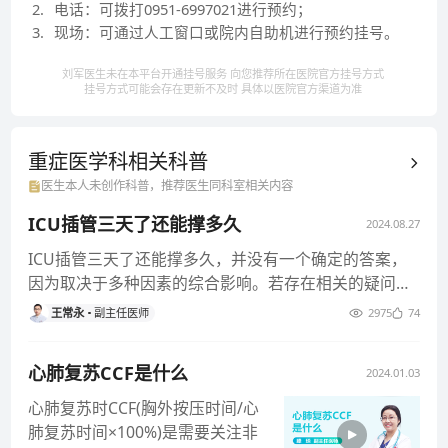
2
.
电话：可拨打0951-6997021进行预约；
3
.
现场：可通过人工窗口或院内自助机进行预约挂号。
刘军医生未在本平台开通挂号服务 向您推荐所在医院官方挂号方式
挂号方式可能会存在更新不及时 具体以医院官方渠道为准
重症医学科相关
科普
医生本人未创作科普，推荐医生同科室相关内容
ICU插管三天了还能撑多久
2024.08.27
ICU插管三天了还能撑多久，并没有一个确定的答案，
因为取决于多种因素的综合影响。若存在相关的疑问，
则建议咨询主治医生，判
王常永
副主任医师
2975
74
心肺复苏CCF是什么
2024.01.03
心肺复苏时CCF(胸外按压时间/心
肺复苏时间×100%)是需要关注非