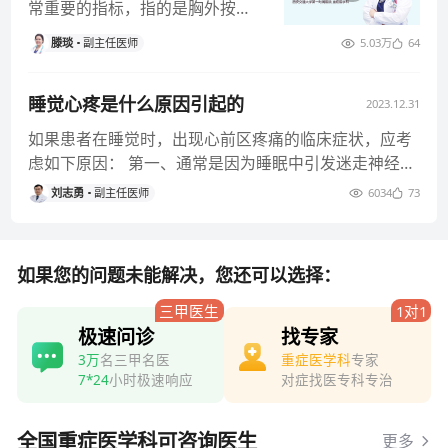
常重要的指标，指的是胸外按压
占整个心肺复苏的时间比值
滕琰
副主任医师
5.03万
64
睡觉心疼是什么原因引起的
2023.12.31
如果患者在睡觉时，出现心前区疼痛的临床症状，应考
虑如下原因： 第一、通常是因为睡眠中引发迷走神经牵
张反射，迷走神经兴奋性
刘志勇
副主任医师
6034
73
如果您的问题未能解决，您还可以选择：
三甲医生
1对1
极速问诊
找专家
3万
名三甲名医
重症医学科
专家
7*24
小时极速响应
对症找医专科专治
全国重症医学科可咨询医生
更多