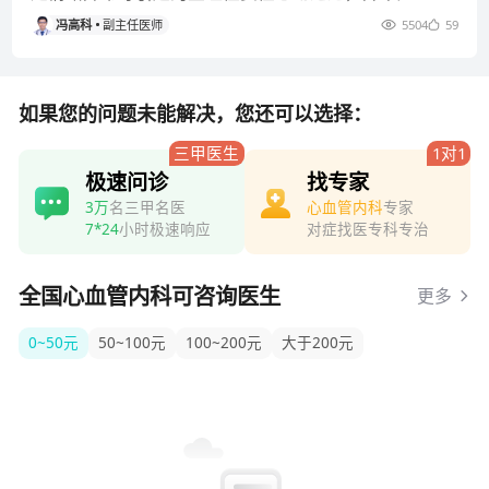
可自行恢复，不会造成不良
冯高科
副主任医师
5504
59
如果您的问题未能解决，您还可以选择：
三甲医生
1对1
极速问诊
找专家
3万
名三甲名医
心血管内科
专家
7*24
小时极速响应
对症找医专科专治
全国心血管内科可咨询医生
更多
0~50元
50~100元
100~200元
大于200元