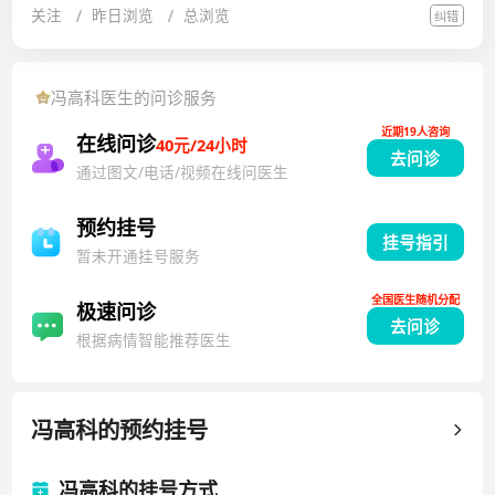
关注
昨日浏览
总浏览
纠错
斑块、心肌病、遗传性心脏病等心血管内科疾病的诊
治。发表高水平学术论文50余篇，其中以第一及通讯作
者发表28篇，负责和参与多项课题基金，多次受邀国际
冯高科
医生的问诊服务
学术会议发言，作为第一申请人拥有发明专利一项。
近期19人咨询
在线问诊
40元/24小时
去问诊
通过图文/电话/视频在线问医生
预约挂号
挂号指引
暂未开通挂号服务
全国医生随机分配
极速问诊
去问诊
根据病情智能推荐医生
冯高科
的预约挂号
冯高科的挂号方式