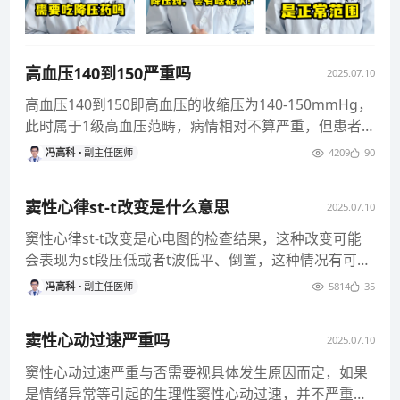
高血压140到150严重吗
2025.07.10
高血压140到150即高血压的收缩压为140-150mmHg，
此时属于1级高血压范畴，病情相对不算严重，但患者
需注意调整
冯高科
副主任医师
4209
90
窦性心律st-t改变是什么意思
2025.07.10
窦性心律st-t改变是心电图的检查结果，这种改变可能
会表现为st段压低或者t波低平、倒置，这种情况有可能
是剧烈活动、精神
冯高科
副主任医师
5814
35
窦性心动过速严重吗
2025.07.10
窦性心动过速严重与否需要视具体发生原因而定，如果
是情绪异常等引起的生理性窦性心动过速，并不严重，