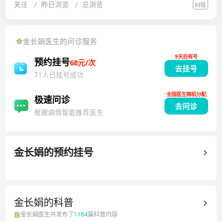
关注
昨日浏览
总浏览
纠错
毒副反应、癌症晚期术后存活期的调理和肿瘤的防治。
尤其对于晚期非小细胞肺癌、食道癌和难治性心衰、以
及支气管炎、支气管扩张症等呼吸系统疾病有着丰富的
金长娟
医生的问诊服务
临床经验。从事中医中西医结合治疗胸部治疗已有30余
9天后有号
年，有丰富的临床治疗经验。
预约挂号
68元/次
去挂号
71人已挂号成功
全国医生随机分配
极速问诊
去问诊
根据病情智能推荐医生
金长娟
的预约挂号
金长娟的
科普
金长娟
医生共发布了
1184
篇科普内容