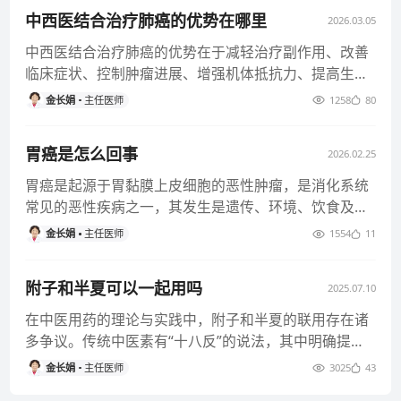
中西医结合治疗肺癌的优势在哪里
2026.03.05
中西医结合治疗肺癌的优势在于减轻治疗副作用、改善
临床症状、控制肿瘤进展、增强机体抵抗力、提高生存
质量，弥补单一治疗局限，
金长娟
主任医师
1258
80
胃癌是怎么回事
2026.02.25
胃癌是起源于胃黏膜上皮细胞的恶性肿瘤，是消化系统
常见的恶性疾病之一，其发生是遗传、环境、饮食及幽
门螺杆菌感染等多因素长期
金长娟
主任医师
1554
11
附子和半夏可以一起用吗
2025.07.10
在中医用药的理论与实践中，附子和半夏的联用存在诸
多争议。传统中医素有“十八反”的说法，其中明确提及
“半蒌贝蔹及攻乌”，这
金长娟
主任医师
3025
43