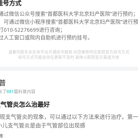
挂号方式
通过微信公众号搜索“首都医科大学北京妇产医院”进行预约
：可通过微信小程序搜索“首都医科大学北京妇产医院”进行
010-52276699进行咨询；
过人工窗口或院内自助机进行预约挂号。
温春玲医生未在本平台开通挂号服务 向您推荐所在医院官方挂号方式
挂号方式可能会存在更新不及时 具体以医院官方渠道为准
普
布了
881
篇科普内容
支气管炎怎么治最好
出现支气管炎的现象，可以通过以下方法来进行治疗。第
小儿支气管炎是由于气管部位出现感
师