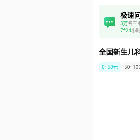
极速
3万
名三
7*24
小
全国新生儿
0~50元
50~10