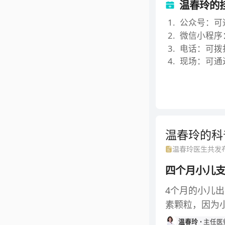
温春玲的
1
.
公众号：可
2
.
微信小程序
3
.
电话：可拨打
4
.
现场：可通
温春玲的
科
温春玲
医生共发
四个月小儿
4个月的小儿
素颗粒，因为
温春玲
主任医