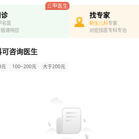
三甲医生
问诊
找专家
甲名医
新生儿科
专家
时极速响应
对症找医专科专治
科可咨询医生
0元
100~200元
大于200元