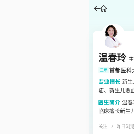
温春玲
主
首都医科
三甲
新生
疝、新生儿败
温春
临床擅长新生
疝、新生儿败
关注
昨日浏
作20余年，