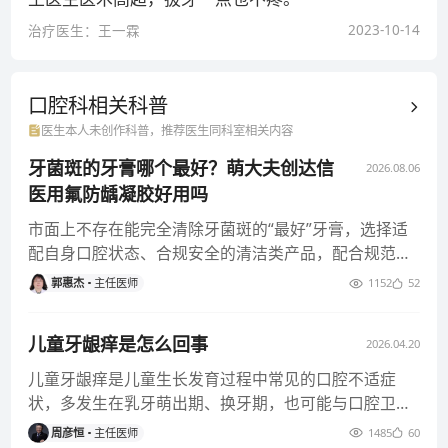
2023-10-14
治疗医生：
王一霖
口腔科相关
科普
医生本人未创作科普，推荐医生同科室相关内容
牙菌斑的牙膏哪个最好？萌大夫创达信
2026.08.06
医用氟防龋凝胶好用吗
市面上不存在能完全清除牙菌斑的“最好”牙膏，选择适
配自身口腔状态、合规安全的清洁类产品，配合规范刷
牙习惯，才是长期控制牙
郭惠杰
主任医师
1152
52
儿童牙龈痒是怎么回事
2026.04.20
儿童牙龈痒是儿童生长发育过程中常见的口腔不适症
状，多发生在乳牙萌出期、换牙期，也可能与口腔卫
生、疾病等因素相关，家长需结
周彦恒
主任医师
1485
60