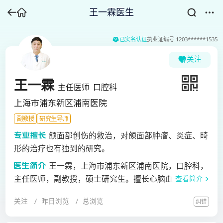
王一霖医生
已实名认证
执业证编号
1203******1535
关注
王一霖
主任医师
口腔科
上海市浦东新区浦南医院
副教授
研究生导师
颌面部创伤的救治，对颌面部肿瘤、炎症、畸
形的治疗也有独到的研究。
王一霖，上海市浦东新区浦南医院，口腔科，
主任医师，副教授，硕士研究生。擅长心脑血管患者拔
查看简介
牙、系统性疾病患者拔牙、各种复杂疑难智齿（骨埋
关注
昨日浏览
总浏览
纠错
伏）拔除、多生牙（骨埋伏多生牙）拔除，残根残冠、
死髓牙拔除等一系列疑难拔牙。毕业于第四军医大学口