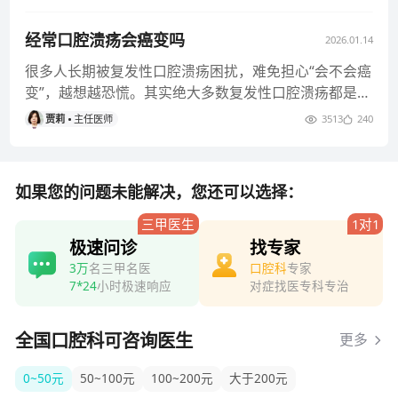
经常口腔溃疡会癌变吗
2026.01.14
很多人长期被复发性口腔溃疡困扰，难免担心“会不会癌
变”，越想越恐慌。其实绝大多数复发性口腔溃疡都是良
性的，癌变概率极低，
贾莉
主任医师
3513
240
如果您的问题未能解决，您还可以选择：
三甲医生
1对1
极速问诊
找专家
3万
名三甲名医
口腔科
专家
7*24
小时极速响应
对症找医专科专治
全国口腔科可咨询医生
更多
0~50元
50~100元
100~200元
大于200元