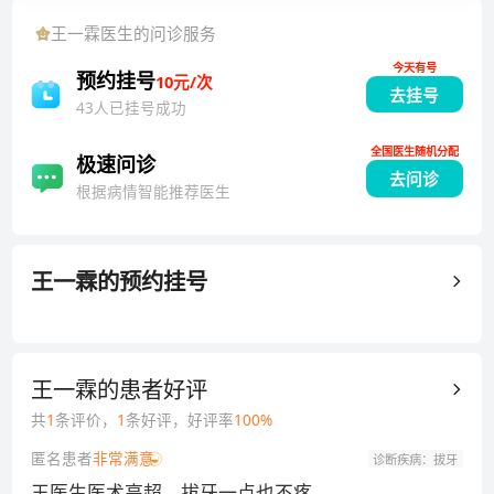
腔系研究生学历、从事颌面外科专业尤其在颌面部复杂
王一霖
医生的问诊服务
性内折的综合救治方面长期取得显著成果。完成市、区
今天有号
级科研项目《颌面部复杂性骨折早期手术治疗的临床研
预约挂号
10元/次
去挂号
究》，通过专家鉴定。上海市口腔医学会颌面外科专委
43人已挂号成功
委员，上海市医师协会口腔医师分会委员会，浦东新区
全国医生随机分配
医学会口腔学组副组长、牙防指导成员。
极速问诊
去问诊
根据病情智能推荐医生
王一霖
的预约挂号
王一霖
的患者好评
共
1
条评价，
1
条好评，好评率
100
%
匿名患者
非常满意
诊断疾病：
拔牙
王医生医术高超，拔牙一点也不疼。